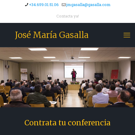
+34.659.01.51.06
jmgasalla@gasalla.com
Contacta ya!
José María Gasalla
Contrata tu conferencia