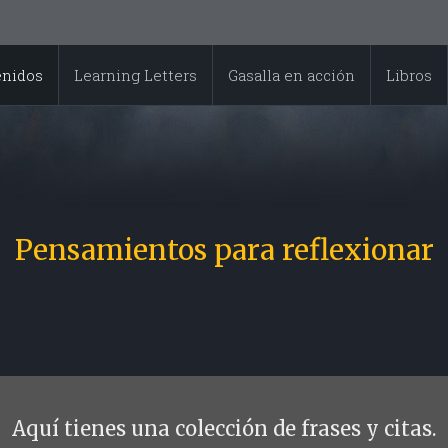
enidos
Learning Letters
Gasalla en acción
Libros
Pensamientos para reflexionar
Aquí tienes una colección de frases y citas.