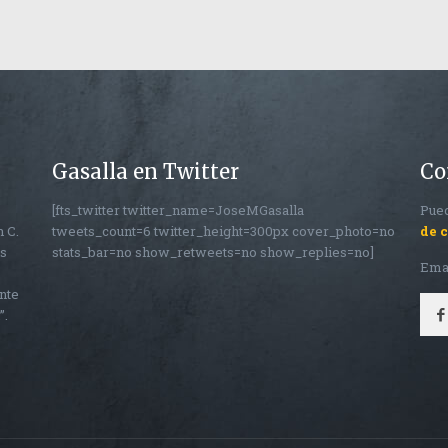
Gasalla en Twitter
Co
[fts_twitter twitter_name=JoseMGasalla
Pued
n C.
tweets_count=6 twitter_height=300px cover_photo=no
de 
os
stats_bar=no show_retweets=no show_replies=no]
Ema
nte
”.