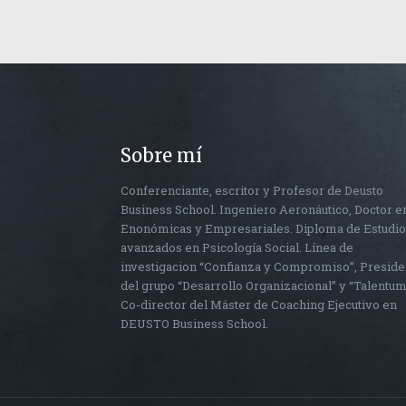
Sobre mí
Conferenciante, escritor y Profesor de Deusto
Business School. Ingeniero Aeronáutico, Doctor e
Enonómicas y Empresariales. Diploma de Estudi
avanzados en Psicología Social. Línea de
investigacion “Confianza y Compromiso”, Preside
del grupo “Desarrollo Organizacional” y “Talentum
Co-director del Máster de Coaching Ejecutivo en
DEUSTO Business School.