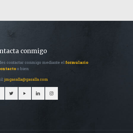
ntacta conmigo
es contactar conmigo mediante el
formulario
contacto
o bien:
il:
jmgasalla@gasalla.com