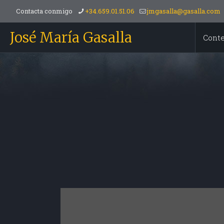
Contacta conmigo
+34.659.01.51.06
jmgasalla@gasalla.com
José María Gasalla
Cont