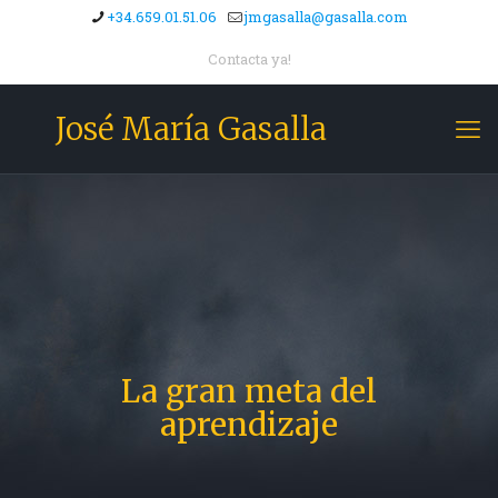
+34.659.01.51.06
jmgasalla@gasalla.com
Contacta ya!
José María Gasalla
La gran meta del
aprendizaje