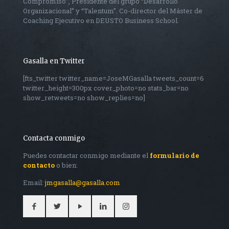
Compromiso”, Presidente del grupo “Desarrollo
Organizacional” y “Talentum”. Co-director del Máster de
Coaching Ejecutivo en DEUSTO Business School.
Gasalla en Twitter
[fts_twitter twitter_name=JoseMGasalla tweets_count=6
twitter_height=300px cover_photo=no stats_bar=no
show_retweets=no show_replies=no]
Contacta conmigo
Puedes contactar conmigo mediante el
formulario de
contacto
o bien:
Email:
jmgasalla@gasalla.com