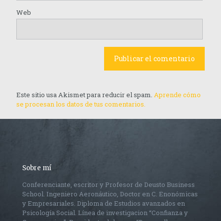
Web
Este sitio usa Akismet para reducir el spam.
Aprende cómo
se procesan los datos de tus comentarios.
Sobre mí
Conferenciante, escritor y Profesor de Deusto Business
School. Ingeniero Aeronáutico, Doctor en C. Enonómicas
y Empresariales. Diploma de Estudios avanzados en
Psicología Social. Línea de investigacion “Confianza y