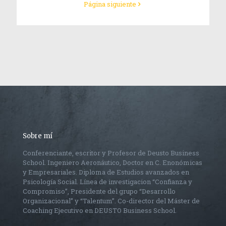
Página siguiente
Sobre mí
Conferenciante, escritor y Profesor de Deusto Business
School. Ingeniero Aeronáutico, Doctor en C. Enonómicas
y Empresariales. Diploma de Estudios avanzados en
Psicología Social. Línea de investigacion “Confianza y
Compromiso”, Presidente del grupo “Desarrollo
Organizacional” y “Talentum”. Co-director del Máster de
Coaching Ejecutivo en DEUSTO Business School.