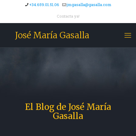
+34.659.01.51.06
jmgasalla@gasalla.com
Contacta ya!
José María Gasalla
El Blog de José María
Gasalla