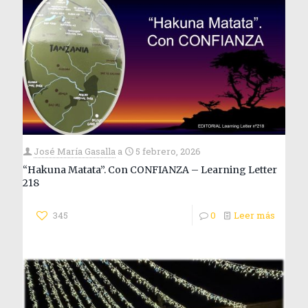
José María Gasalla
a
5 febrero, 2026
“Hakuna Matata”. Con CONFIANZA – Learning Letter
218
345
0
Leer más