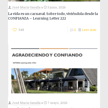
José María Gasalla
a
3 junio, 2026
La vida es un carnaval. Sobre todo, viviéndola desde la
CONFIANZA – Learning Letter 222
348
2
Leer más
José María Gasalla
a
7 mayo, 2026