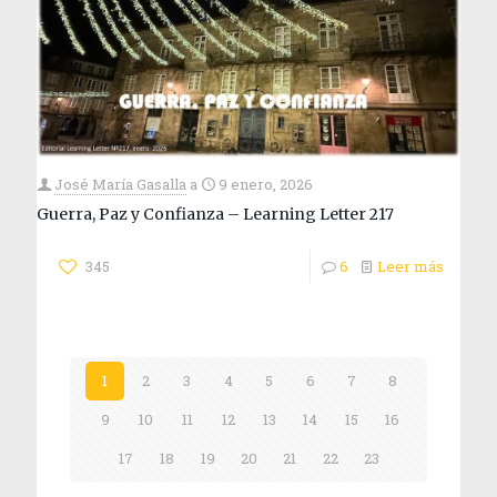
José María Gasalla
a
9 enero, 2026
Guerra, Paz y Confianza – Learning Letter 217
345
6
Leer más
1
2
3
4
5
6
7
8
9
10
11
12
13
14
15
16
17
18
19
20
21
22
23