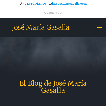
+34.659.01.51.06
jmgasalla@gasalla.com
Contacta ya!
José María Gasalla
El Blog de José María
Gasalla