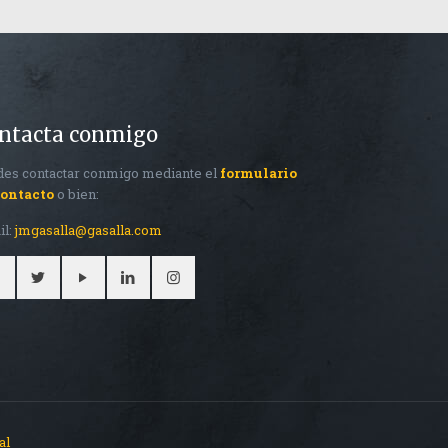
ntacta conmigo
es contactar conmigo mediante el
formulario
contacto
o bien:
il:
jmgasalla@gasalla.com
al