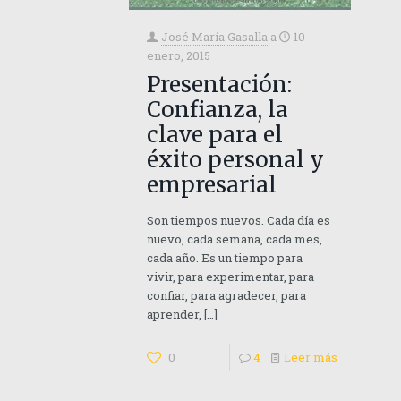
José María Gasalla
a
10
enero, 2015
Presentación:
Confianza, la
clave para el
éxito personal y
empresarial
Son tiempos nuevos. Cada día es
nuevo, cada semana, cada mes,
cada año. Es un tiempo para
vivir, para experimentar, para
confiar, para agradecer, para
aprender,
[…]
0
4
Leer más