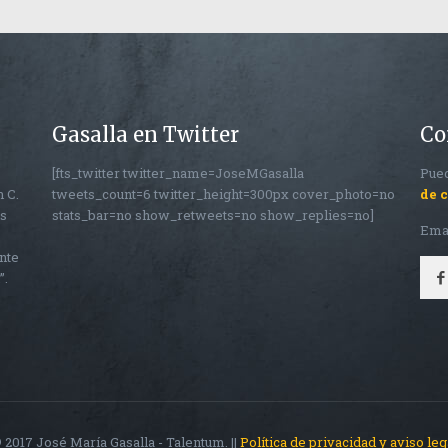
Gasalla en Twitter
Co
[fts_twitter twitter_name=JoseMGasalla
Pued
n C.
tweets_count=6 twitter_height=300px cover_photo=no
de 
os
stats_bar=no show_retweets=no show_replies=no]
Ema
nte
”.
 2017 José María Gasalla - Talentum. ||
Política de privacidad y aviso leg