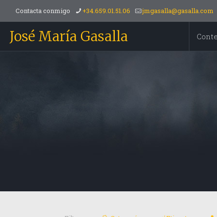
Contacta conmigo
+34.659.01.51.06
jmgasalla@gasalla.com
José María Gasalla
Cont