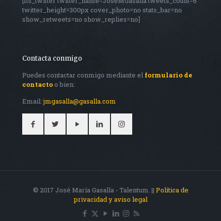
[fts_twitter twitter_name=JoseMGasalla tweets_count=6
twitter_height=300px cover_photo=no stats_bar=no
show_retweets=no show_replies=no]
Contacta conmigo
Puedes contactar conmigo mediante el
formulario de
contacto
o bien:
Email:
jmgasalla@gasalla.com
© 2017 José María Gasalla - Talentum. ||
Política de
privacidad y aviso legal