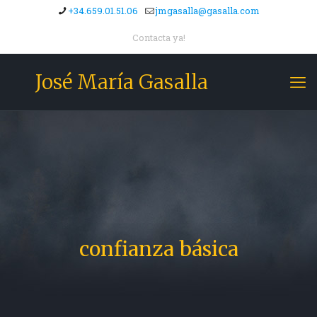
+34.659.01.51.06
jmgasalla@gasalla.com
Contacta ya!
José María Gasalla
confianza básica