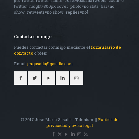
[fts_twitter twitter_name=JoseMGasalla tweets_count=6
twitter_height=300px cover_photo=no stats_bar=no
show_retweets=no show_replies=no]
Contacta conmigo
Puedes contactar conmigo mediante el
formulario de
contacto
o bien:
Email:
jmgasalla@gasalla.com
© 2017 José María Gasalla - Talentum. ||
Política de
privacidad y aviso legal