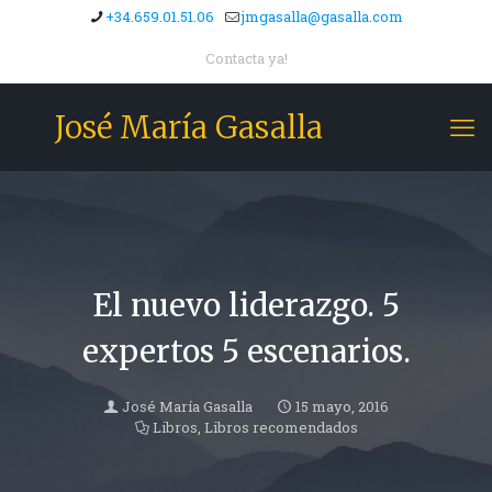
+34.659.01.51.06
jmgasalla@gasalla.com
Contacta ya!
José María Gasalla
El nuevo liderazgo. 5
expertos 5 escenarios.
José María Gasalla
15 mayo, 2016
Libros
,
Libros recomendados