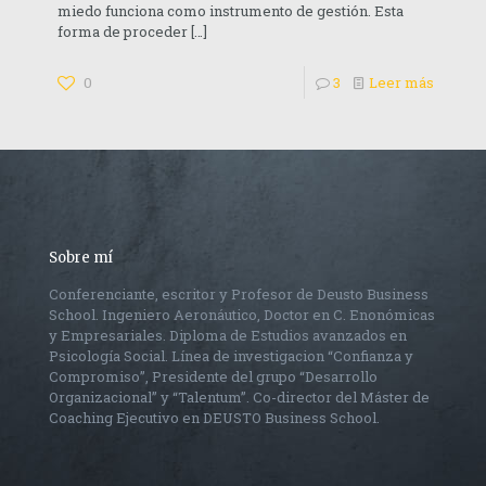
miedo funciona como instrumento de gestión. Esta
forma de proceder
[…]
0
3
Leer más
Sobre mí
Conferenciante, escritor y Profesor de Deusto Business
School. Ingeniero Aeronáutico, Doctor en C. Enonómicas
y Empresariales. Diploma de Estudios avanzados en
Psicología Social. Línea de investigacion “Confianza y
Compromiso”, Presidente del grupo “Desarrollo
Organizacional” y “Talentum”. Co-director del Máster de
Coaching Ejecutivo en DEUSTO Business School.