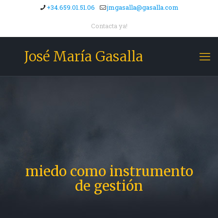
+34.659.01.51.06
jmgasalla@gasalla.com
Contacta ya!
José María Gasalla
miedo como instrumento
de gestión