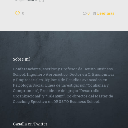
0
0
Leer más
Sobre mí
Conferenciante, escritor y Profesor de Deusto Business
School. Ingeniero Aeronáutico, Doctor en C. Enonómicas
y Empresariales. Diploma de Estudios avanzados en
Psicología Social. Línea de investigacion “Confianza y
Compromiso”, Presidente del grupo “Desarrollo
Organizacional” y “Talentum”. Co-director del Máster de
Coaching Ejecutivo en DEUSTO Business School.
Gasalla en Twitter