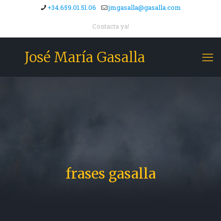
+34.659.01.51.06
jmgasalla@gasalla.com
Contacta ya!
José María Gasalla
frases gasalla