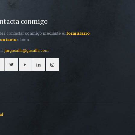
ntacta conmigo
es contactar conmigo mediante el
formulario
contacto
o bien:
il:
jmgasalla@gasalla.com
al