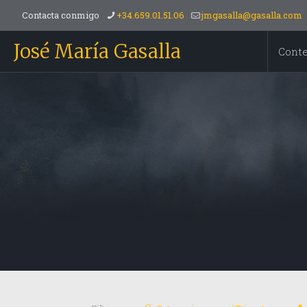
Contacta conmigo
+34.659.01.51.06
jmgasalla@gasalla.com
José María Gasalla
Cont