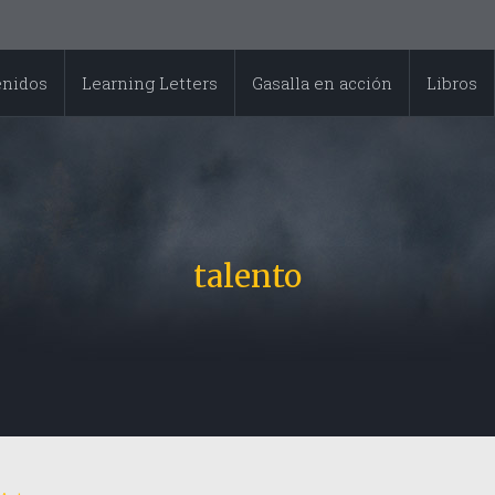
enidos
Learning Letters
Gasalla en acción
Libros
talento