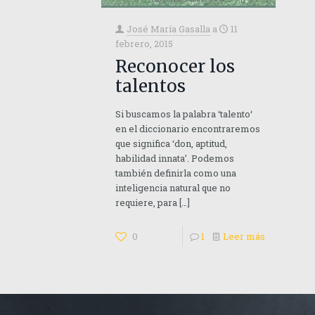
José María Gasalla
a
11
febrero, 2015
Reconocer los
talentos
Si buscamos la palabra ‘talento‘
en el diccionario encontraremos
que significa ‘don, aptitud,
habilidad innata’. Podemos
también definirla como una
inteligencia natural que no
requiere, para
[…]
0
1
Leer más