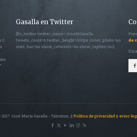
Gasalla en Twitter
Co
[fts_twitter twitter_name=JoseMGasalla
Pued
n C.
tweets_count=6 twitter_height=300px cover_photo=no
de 
os
stats_bar=no show_retweets=no show_replies=no]
Ema
nte
”.
 2017 José María Gasalla - Talentum. ||
Política de privacidad y aviso leg