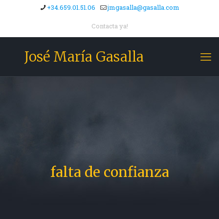
+34.659.01.51.06
jmgasalla@gasalla.com
Contacta ya!
José María Gasalla
falta de confianza