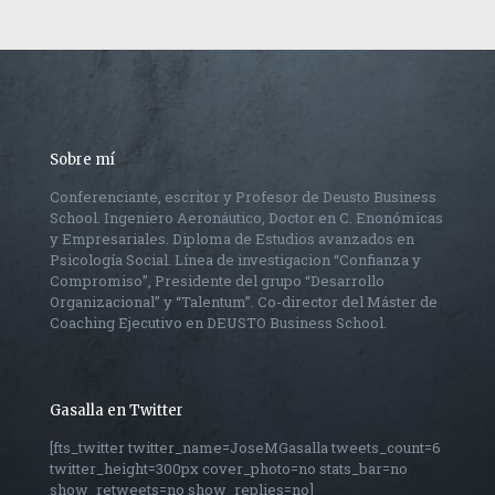
Sobre mí
Conferenciante, escritor y Profesor de Deusto Business
School. Ingeniero Aeronáutico, Doctor en C. Enonómicas
y Empresariales. Diploma de Estudios avanzados en
Psicología Social. Línea de investigacion “Confianza y
Compromiso”, Presidente del grupo “Desarrollo
Organizacional” y “Talentum”. Co-director del Máster de
Coaching Ejecutivo en DEUSTO Business School.
Gasalla en Twitter
[fts_twitter twitter_name=JoseMGasalla tweets_count=6
twitter_height=300px cover_photo=no stats_bar=no
show_retweets=no show_replies=no]