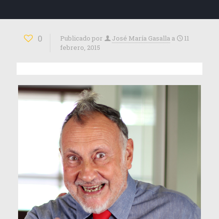
0
Publicado por
José María Gasalla
a
11
febrero, 2015