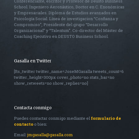
Conferenciante, escritor y Profesor de Deusto Business
School. Ingeniero Aeronáutico, Doctor en C. Enonómicas
y Empresariales. Diploma de Estudios avanzados en
Psicología Social. Línea de investigacion “Confianza y
Compromiso”, Presidente del grupo “Desarrollo
Organizacional” y “Talentum”. Co-director del Máster de
Coaching Ejecutivo en DEUSTO Business School.
Gasalla en Twitter
[fts_twitter twitter_name=JoseMGasalla tweets_count=6
twitter_height=300px cover_photo=no stats_bar=no
show_retweets=no show_replies=no]
Contacta conmigo
Puedes contactar conmigo mediante el
formulario de
contacto
o bien:
Email:
jmgasalla@gasalla.com