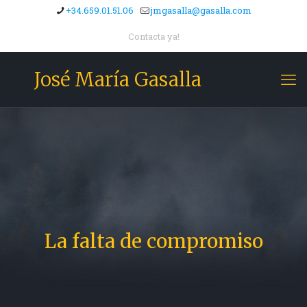
+34.659.01.51.06
jmgasalla@gasalla.com
Contacta ya!
José María Gasalla
La falta de compromiso