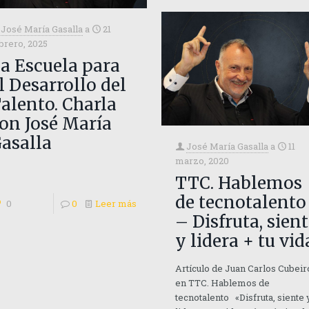
José María Gasalla
a
21
brero, 2025
a Escuela para
l Desarrollo del
alento. Charla
on José María
asalla
José María Gasalla
a
11
marzo, 2020
TTC. Hablemos
de tecnotalento
0
0
Leer más
– Disfruta, sien
y lidera + tu vid
Artículo de Juan Carlos Cubeir
en TTC. Hablemos de
tecnotalento «Disfruta, siente 