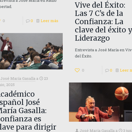
trevista a José María en Radio
Vive del Éxito:
bertad.
Las 7 C’s de la
Confianza: La
0
0
Leer más
clave del éxito 
Liderazgo
Entrevista a José María en Vi
del Éxito.
0
0
Leer 
José María Gasalla
a
23
nio, 2025
cadémico
spañol José
aría Gasalla:
onfianza es
lave para dirigir
José María Gasalla
a
3 jun