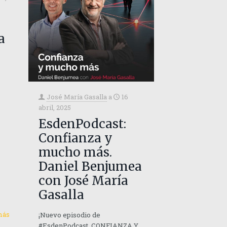
a
José María Gasalla
a
16
abril, 2025
EsdenPodcast:
Confianza y
mucho más.
Daniel Benjumea
ó
con José María
Gasalla
más
¡Nuevo episodio de
#EsdenPodcast. CONFIANZA Y