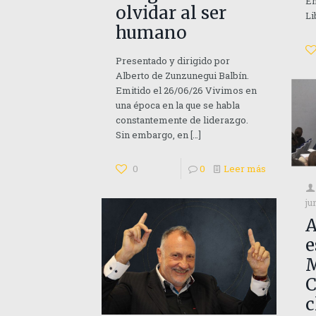
En
olvidar al ser
Li
humano
Presentado y dirigido por
Alberto de Zunzunegui Balbín.
Emitido el 26/06/26 Vivimos en
una época en la que se habla
constantemente de liderazgo.
Sin embargo, en
[…]
0
0
Leer más
ju
A
e
M
C
c