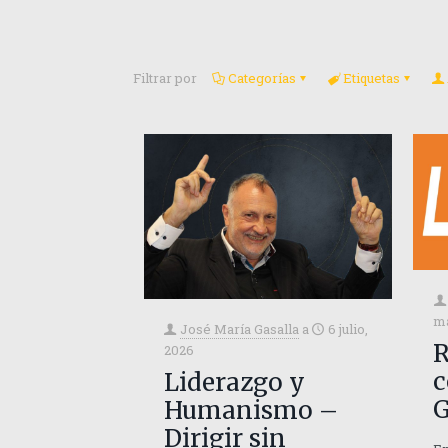
Filtrar por
Categorías
Etiquetas
ma
José María Gasalla
a
6 julio,
R
2026
c
Liderazgo y
G
Humanismo –
Dirigir sin