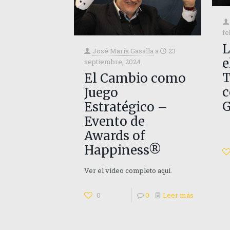
fe
L
José María Gasalla
a
23
e
septiembre, 2024
T
El Cambio como
c
Juego
G
Estratégico –
Evento de
Awards of
Happiness®
Ver el vídeo completo aquí.
0
0
Leer más