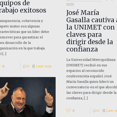
quipos de
2025
rabajo exitosos
José María
Gasalla cautiva 
ansparencia, coherencia y
la UNIMET con
speto mutuo son algunas
racterísticas que un líder debe
claves para
omover para garantizar el
dirigir desde la
en desarrollo de la
confianza
ganización en la que trabaja.
í
[…]
La Universidad Metropolitana
(UNIMET) recibió en sus
0
0
Leer más
espacios al reconocido
conferencista español José
María Gasalla quien lideró un
conversatorio en el que abord
las claves para dirigir desde la
confianza,
[…]
0
0
Leer 