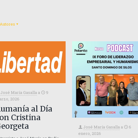
Autores
José María Gasalla
a
9
rzo, 2026
umanía al Día
on Cristina
eorgeta
José María Gasalla
a
6
enero, 2026