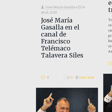
e
José María Gasalla
a
16
t
abril, 2025
José María
Tr
re
Gasalla en el
ca
canal de
pr
Francisco
bu
or
Telémaco
As
Talavera Siles
0
0
Leer más