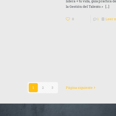
lidera + tu vida, guía práctica d
la Gestión del Talento.»
[…]
0
1
Leer 
1
2
3
Página siguiente