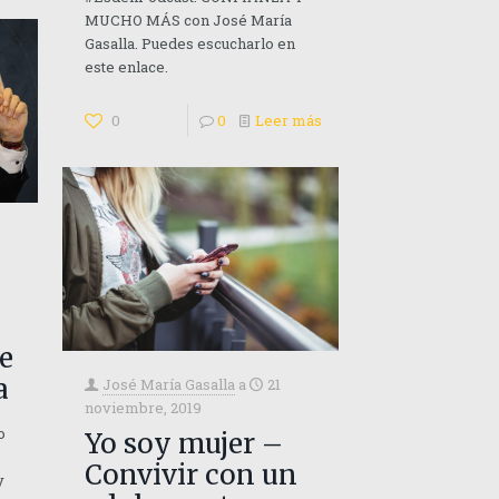
MUCHO MÁS con José María
Gasalla. Puedes escucharlo en
este enlace.
0
0
Leer más
te
a
José María Gasalla
a
21
noviembre, 2019
o
Yo soy mujer –
Convivir con un
y