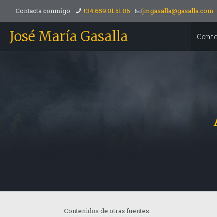
Contacta conmigo
+34.659.01.51.06
jmgasalla@gasalla.com
José María Gasalla
Cont
Contenidos de otras fuentes