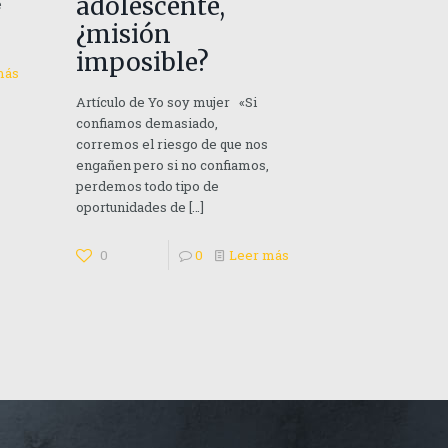
adolescente,
e
¿misión
imposible?
más
Artículo de Yo soy mujer «Si
confiamos demasiado,
corremos el riesgo de que nos
engañen pero si no confiamos,
perdemos todo tipo de
oportunidades de
[…]
0
0
Leer más