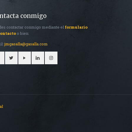
ntacta conmigo
es contactar conmigo mediante el
formulario
contacto
o bien:
il:
jmgasalla@gasalla.com
al