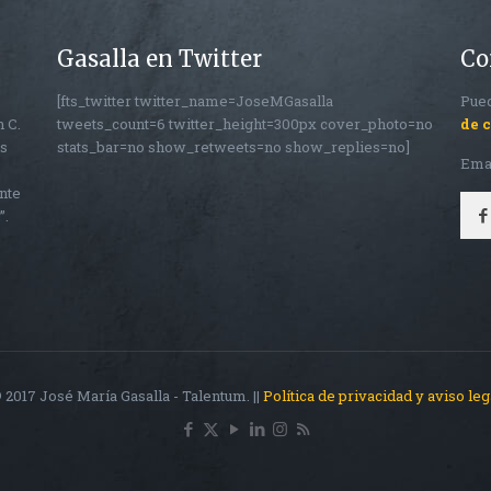
Gasalla en Twitter
Co
[fts_twitter twitter_name=JoseMGasalla
Pued
n C.
tweets_count=6 twitter_height=300px cover_photo=no
de 
os
stats_bar=no show_retweets=no show_replies=no]
Ema
nte
”.
 2017 José María Gasalla - Talentum. ||
Política de privacidad y aviso leg