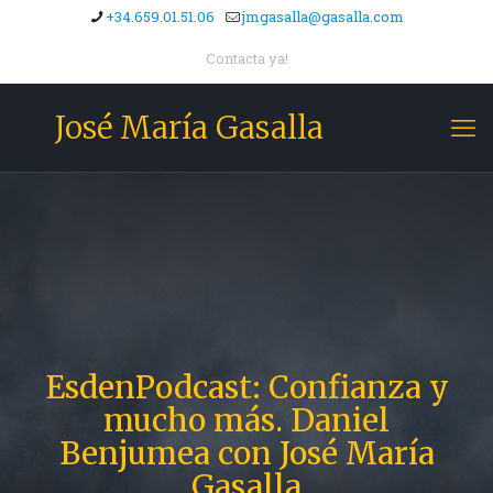
+34.659.01.51.06
jmgasalla@gasalla.com
Contacta ya!
José María Gasalla
EsdenPodcast: Confianza y
mucho más. Daniel
Benjumea con José María
Gasalla