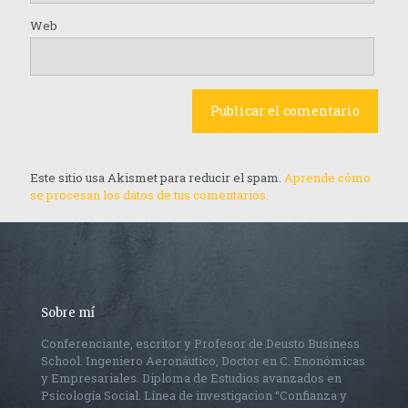
Web
Este sitio usa Akismet para reducir el spam.
Aprende cómo
se procesan los datos de tus comentarios.
Sobre mí
Conferenciante, escritor y Profesor de Deusto Business
School. Ingeniero Aeronáutico, Doctor en C. Enonómicas
y Empresariales. Diploma de Estudios avanzados en
Psicología Social. Línea de investigacion “Confianza y