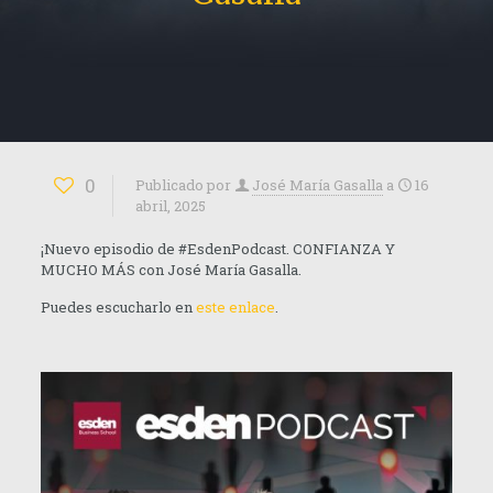
0
Publicado por
José María Gasalla
a
16
abril, 2025
¡Nuevo episodio de
#
EsdenPodcast. CONFIANZA Y
MUCHO MÁS con José María Gasalla.
Puedes escucharlo en
este enlace
.