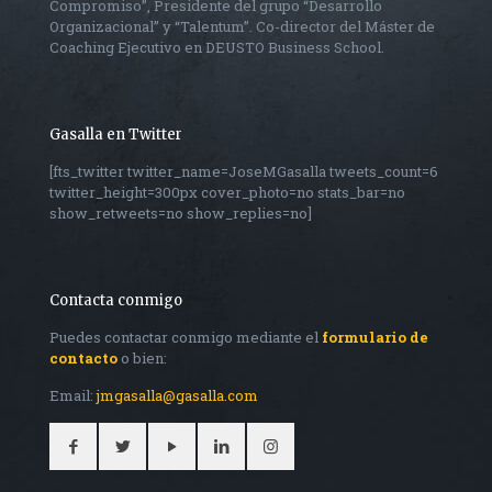
Compromiso”, Presidente del grupo “Desarrollo
Organizacional” y “Talentum”. Co-director del Máster de
Coaching Ejecutivo en DEUSTO Business School.
Gasalla en Twitter
[fts_twitter twitter_name=JoseMGasalla tweets_count=6
twitter_height=300px cover_photo=no stats_bar=no
show_retweets=no show_replies=no]
Contacta conmigo
Puedes contactar conmigo mediante el
formulario de
contacto
o bien:
Email:
jmgasalla@gasalla.com