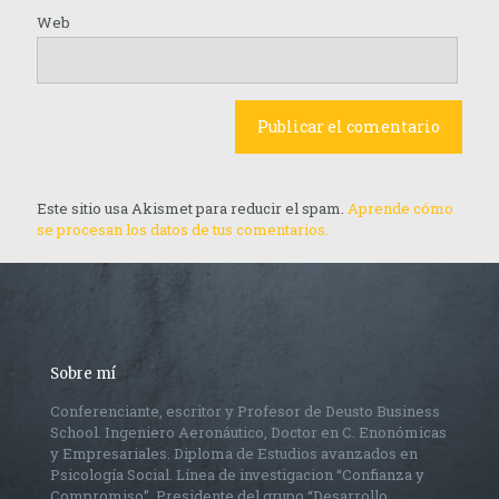
Web
Este sitio usa Akismet para reducir el spam.
Aprende cómo
se procesan los datos de tus comentarios.
Sobre mí
Conferenciante, escritor y Profesor de Deusto Business
School. Ingeniero Aeronáutico, Doctor en C. Enonómicas
y Empresariales. Diploma de Estudios avanzados en
Psicología Social. Línea de investigacion “Confianza y
Compromiso”, Presidente del grupo “Desarrollo