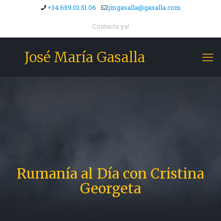
+34.659.01.51.06
jmgasalla@gasalla.com
Contacta ya!
José María Gasalla
Rumanía al Día con Cristina
Georgeta