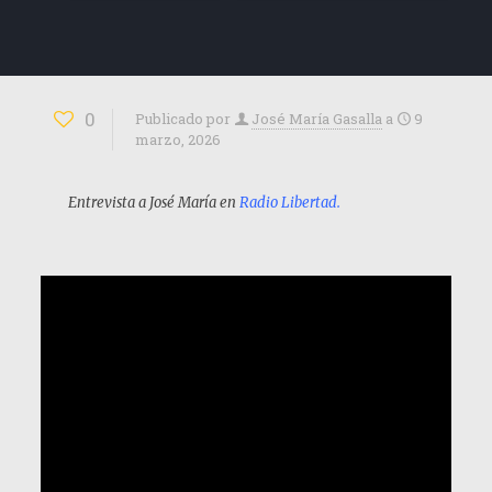
0
Publicado por
José María Gasalla
a
9
marzo, 2026
Entrevista a José María en
Radio Libertad
.