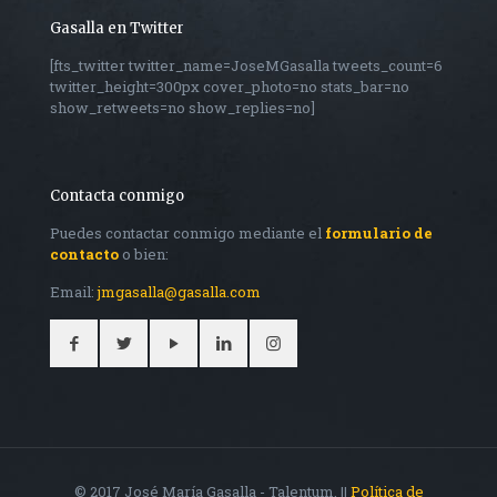
Gasalla en Twitter
[fts_twitter twitter_name=JoseMGasalla tweets_count=6
twitter_height=300px cover_photo=no stats_bar=no
show_retweets=no show_replies=no]
Contacta conmigo
Puedes contactar conmigo mediante el
formulario de
contacto
o bien:
Email:
jmgasalla@gasalla.com
© 2017 José María Gasalla - Talentum. ||
Política de