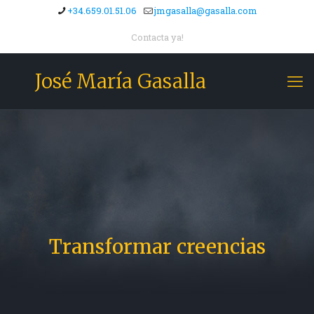
+34.659.01.51.06
jmgasalla@gasalla.com
Contacta ya!
José María Gasalla
Transformar creencias