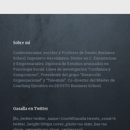
Sobre mí
Conferenciante, escritor y Profesor de Deusto Business
School. Ingeniero Aeronáutico, Doctor en C. Enonómicas
y Empresariales. Diploma de Estudios avanzados en
Psicología Social. Línea de investigacion “Confianza y
Compromiso”, Presidente del grupo “Desarrollo
Organizacional” y “Talentum”. Co-director del Máster de
Coaching Ejecutivo en DEUSTO Business School.
Gasalla en Twitter
[fts_twitter twitter_name=JoseMGasalla tweets_count=6
twitter_height=300px cover_photo=no stats_bar=no
show_retweets=no show_replies=no]