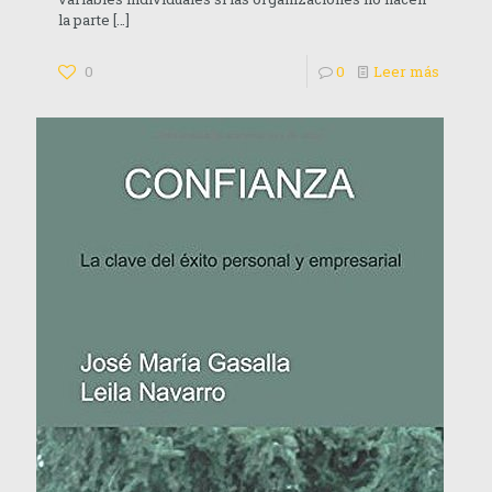
la parte
[…]
0
0
Leer más