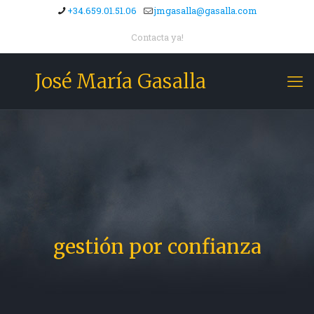
+34.659.01.51.06
jmgasalla@gasalla.com
Contacta ya!
José María Gasalla
gestión por confianza