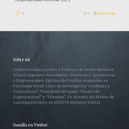
0
0
Leer más
Sobre mí
Conferenciante, escritor y Profesor de Deusto Business
School. Ingeniero Aeronáutico, Doctor en C. Enonómicas
y Empresariales. Diploma de Estudios avanzados en
Psicología Social. Línea de investigacion “Confianza y
Compromiso”, Presidente del grupo “Desarrollo
Organizacional” y “Talentum”. Co-director del Máster de
Coaching Ejecutivo en DEUSTO Business School.
Gasalla en Twitter