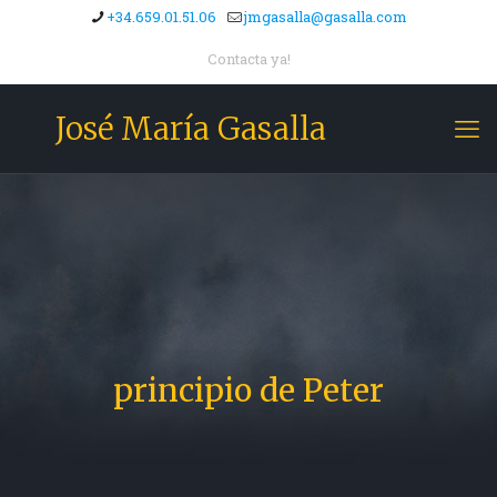
+34.659.01.51.06
jmgasalla@gasalla.com
Contacta ya!
José María Gasalla
principio de Peter