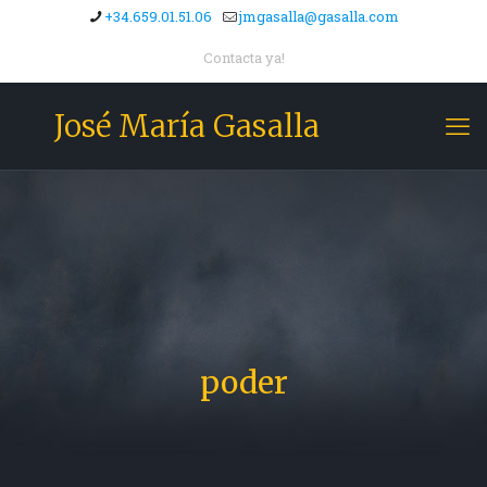
+34.659.01.51.06
jmgasalla@gasalla.com
Contacta ya!
José María Gasalla
poder