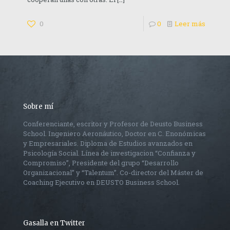
0
0
Leer más
Sobre mí
Conferenciante, escritor y Profesor de Deusto Business
School. Ingeniero Aeronáutico, Doctor en C. Enonómicas
y Empresariales. Diploma de Estudios avanzados en
Psicología Social. Línea de investigacion “Confianza y
Compromiso”, Presidente del grupo “Desarrollo
Organizacional” y “Talentum”. Co-director del Máster de
Coaching Ejecutivo en DEUSTO Business School.
Gasalla en Twitter