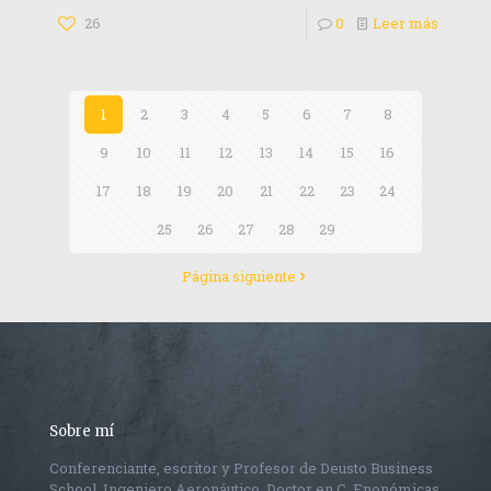
26
0
Leer más
1
2
3
4
5
6
7
8
9
10
11
12
13
14
15
16
17
18
19
20
21
22
23
24
25
26
27
28
29
Página siguiente
Sobre mí
Conferenciante, escritor y Profesor de Deusto Business
School. Ingeniero Aeronáutico, Doctor en C. Enonómicas