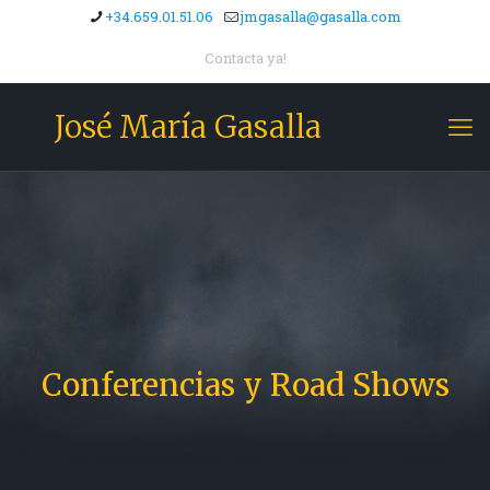
+34.659.01.51.06
jmgasalla@gasalla.com
Contacta ya!
José María Gasalla
Conferencias y Road Shows