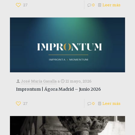
27
0
Leer más
José María Gasalla
a
21 mayo, 2026
Improntum | Ágora Madrid – Junio 2026
27
0
Leer más