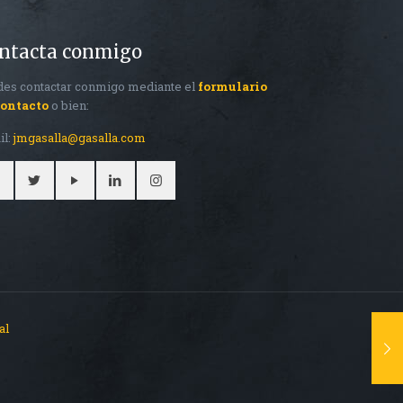
ntacta conmigo
es contactar conmigo mediante el
formulario
contacto
o bien:
il:
jmgasalla@gasalla.com
al