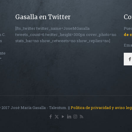
Gasalla en Twitter
Co
[fts_twitter twitter_name=JoseMGasalla
Pued
n C.
tweets_count=6 twitter_height=300px cover_photo=no
de 
os
stats_bar=no show_retweets=no show_replies=no]
Ema
nte
”.
 2017 José María Gasalla - Talentum. ||
Política de privacidad y aviso leg