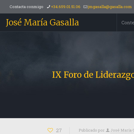
Contacta conmigo
+34.659.01.51.06
jmgasalla@gasalla.com
José María Gasalla
Cont
IX Foro de Lideraz
27
Publicado por
José María 