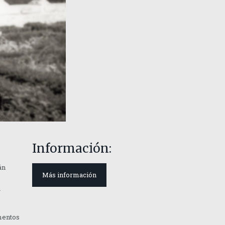
Información:
án
Más información
a
omentos