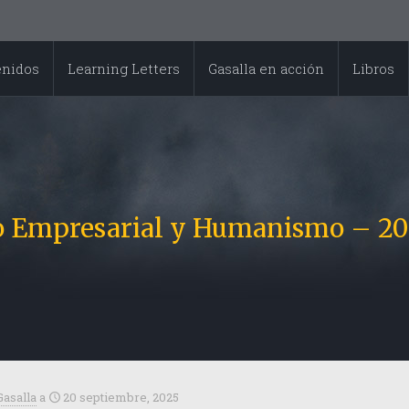
enidos
Learning Letters
Gasalla en acción
Libros
go Empresarial y Humanismo – 20
Gasalla
a
20 septiembre, 2025