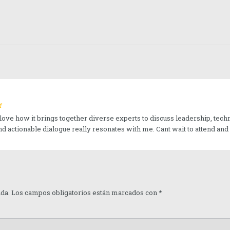
M
 love how it brings together diverse experts to discuss leadership, tec
 actionable dialogue really resonates with me. Cant wait to attend and
ada.
Los campos obligatorios están marcados con
*