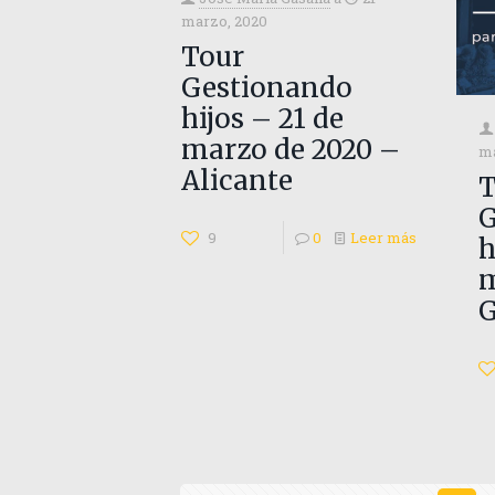
marzo, 2020
Tour
Gestionando
hijos – 21 de
marzo de 2020 –
ma
Alicante
T
G
9
0
Leer más
h
m
G