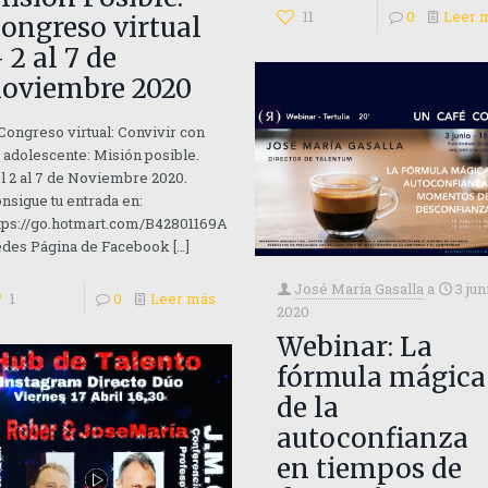
11
0
Leer 
ongreso virtual
 2 al 7 de
oviembre 2020
ngreso virtual: Convivir con
 adolescente: Misión posible.
l 2 al 7 de Noviembre 2020.
nsigue tu entrada en:
tps://go.hotmart.com/B42801169A
des Página de Facebook
[…]
José María Gasalla
a
3 jun
1
0
Leer más
2020
Webinar: La
fórmula mágica
de la
autoconfianza
en tiempos de