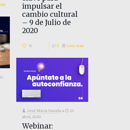
más
impulsar el
cambio cultural
– 9 de Julio de
2020
11
0
Leer más
io,
José María Gasalla
a
23
abril, 2020
Webinar: