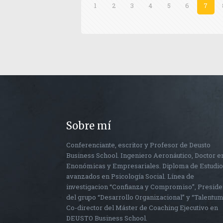
1
2
3
4
5
6
7
Sobre mí
Conferenciante, escritor y Profesor de Deusto
Business School. Ingeniero Aeronáutico, Doctor e
Enonómicas y Empresariales. Diploma de Estudi
avanzados en Psicología Social. Línea de
investigacion “Confianza y Compromiso”, Preside
del grupo “Desarrollo Organizacional” y “Talentum
Co-director del Máster de Coaching Ejecutivo en
DEUSTO Business School.