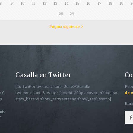
8
9
10
11
12
13
14
15
16
17
18
19
2
28
29
Página siguiente
Gasalla en Twitter
Co
[fts_twitter twitter_name=JoseMGasalla
Pued
n C.
tweets_count=6 twitter_height=300px cover_photo=no
de 
os
stats_bar=no show_retweets=no show_replies=no]
Ema
nte
”.