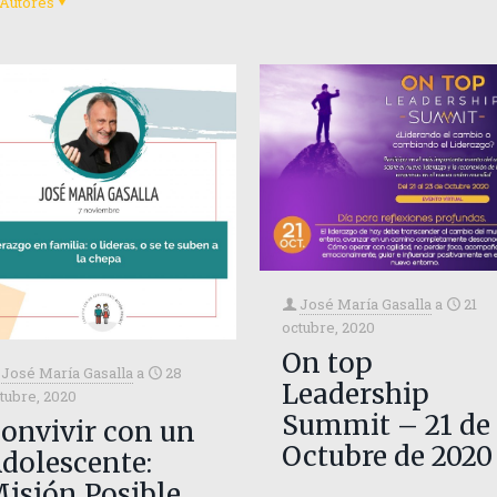
Autores
José María Gasalla
a
21
octubre, 2020
On top
José María Gasalla
a
28
Leadership
tubre, 2020
Summit – 21 de
onvivir con un
Octubre de 2020
dolescente:
isión Posible.