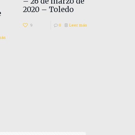
– 26 de marzo de
2020 – Toledo
e
9
0
Leer más
más