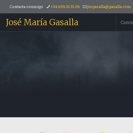
Contacta conmigo
+34.659.01.51.06
jmgasalla@gasalla.com
José María Gasalla
Cont