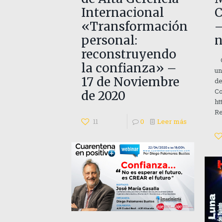
Internacional
C
«Transformación
–
personal:
n
reconstruyendo
Co
la confianza» –
un
17 de Noviembre
de
Co
de 2020
ht
Re
11
0
Leer más