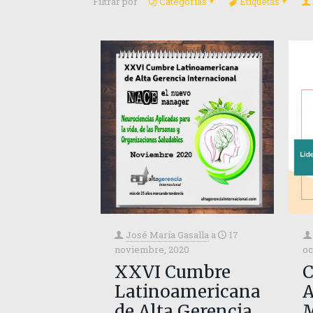
Filtrar por
Categorías
Etiquetas
José María Gasalla
a
17
noviembre, 2020
oc
XXVI Cumbre
C
Latinoamericana
A
de Alta Gerencia
M