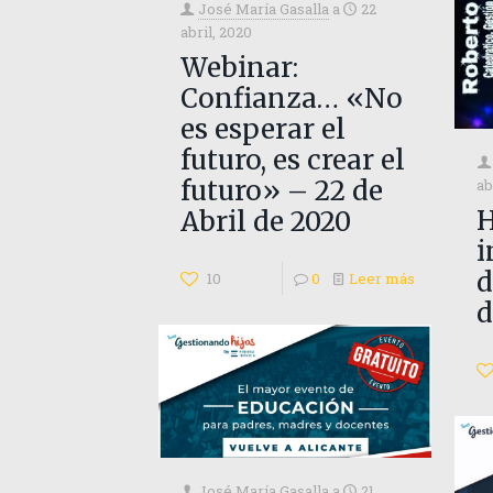
José María Gasalla
a
22
abril, 2020
Webinar:
Confianza… «No
es esperar el
futuro, es crear el
futuro» – 22 de
ab
H
Abril de 2020
i
d
10
0
Leer más
d
José María Gasalla
a
21