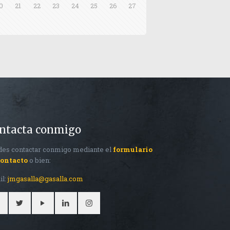
0
21
22
23
24
25
26
27
ntacta conmigo
es contactar conmigo mediante el
formulario
contacto
o bien:
il:
jmgasalla@gasalla.com