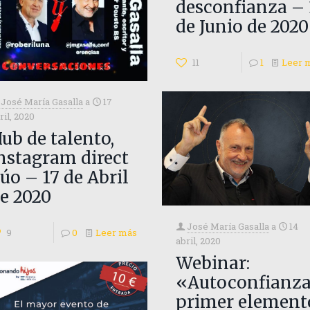
desconfianza – 
de Junio de 2020
11
1
Leer 
José María Gasalla
a
17
ril, 2020
ub de talento,
nstagram direct
úo – 17 de Abril
e 2020
José María Gasalla
a
14
9
0
Leer más
abril, 2020
Webinar:
«Autoconfianza
primer element