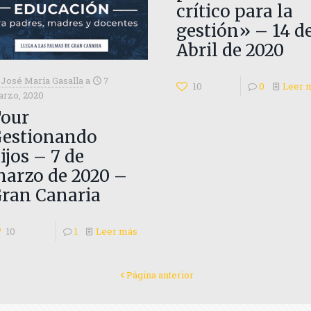
crítico para la
gestión» – 14 d
Abril de 2020
José María Gasalla
a
7
10
0
Leer 
rzo, 2020
our
estionando
ijos – 7 de
arzo de 2020 –
ran Canaria
10
1
Leer más
Página anterior