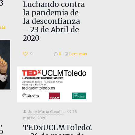
3
Luchando contra
la pandemia de
la desconfianza
más
– 23 de Abril de
2020
9
0
Leer más
José María Gasalla
a
26
marzo, 2020
,
TEDxUCLMToledo2020
o