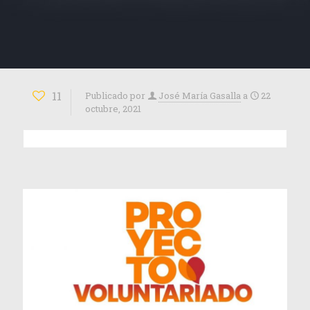
11
Publicado por
José María Gasalla
a
22
octubre, 2021