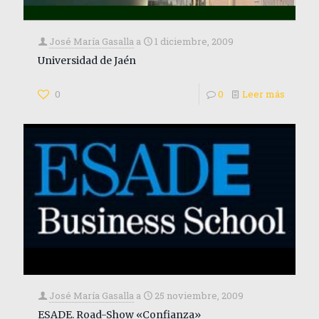
José María Gasalla
a
1 diciembre, 2009
Universidad de Jaén
0
0
Leer más
José María Gasalla
a
25 noviembre, 2009
ESADE. Road-Show «Confianza»