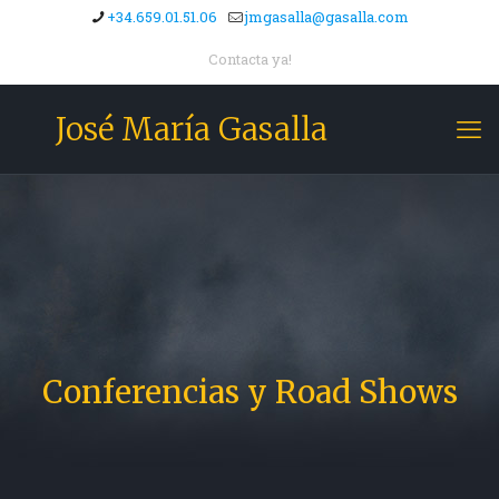
+34.659.01.51.06
jmgasalla@gasalla.com
Contacta ya!
José María Gasalla
Conferencias y Road Shows