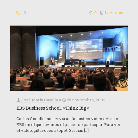
0
0
Leer más
José María Gasalla
a
25 noviembre, 2009
EBS Business School. «Think Big»
Carlos Ongallo, nos envia un fantástico video del acto
EBS en el que tuvimos el placer de participar. Para ver
el video, ¡altavoces a tope!. Gracias
[…]