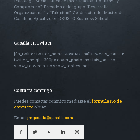
Psicología Social. Línea de investigacion “Confianza y
Compromiso”, Presidente del grupo “Desarrollo
Organizacional” y “Talentum”. Co-director del Máster de
Coaching Ejecutivo en DEUSTO Business School.
Gasalla en Twitter
[fts_twitter twitter_name=JoseMGasalla tweets_count=6
twitter_height=300px cover_photo=no stats_bar=no
show_retweets=no show_replies=no]
Contacta conmigo
Puedes contactar conmigo mediante el
formulario de
contacto
o bien:
Email:
jmgasalla@gasalla.com