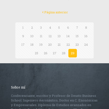
Página anterior
1
2
3
4
5
6
7
8
9
10
11
12
13
14
15
16
17
18
19
20
21
22
23
24
25
26
27
28
29
Sobre mí
Conferenciante, escritor y Profesor de Deusto Business
School. Ingeniero Aeronáutico, Doctor en C. Enonómicas
y Empresariales. Diploma de Estudios avanzados en