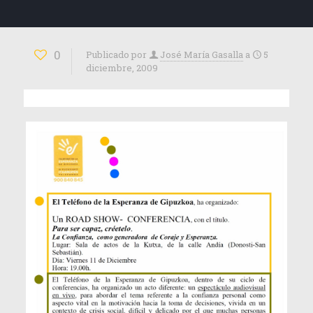
0
Publicado por
José María Gasalla
a
5
diciembre, 2009