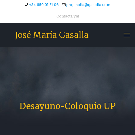
+34.659.01.51.06
jmgasalla@gasalla.com
Contacta ya!
José María Gasalla
Desayuno-Coloquio UP