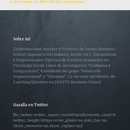
se procesan los datos de tus comentarios.
Sobre mí
Conferenciante, escritor y Profesor de Deusto Business
School. Ingeniero Aeronáutico, Doctor en C. Enonómicas
y Empresariales. Diploma de Estudios avanzados en
Psicología Social. Línea de investigacion “Confianza y
Compromiso”, Presidente del grupo “Desarrollo
Organizacional” y “Talentum”. Co-director del Máster de
Coaching Ejecutivo en DEUSTO Business School.
Gasalla en Twitter
[fts_twitter twitter_name=JoseMGasalla tweets_count=6
twitter_height=300px cover_photo=no stats_bar=no
show_retweets=no show_replies=no]