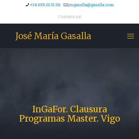
+34.659.01.51.06
jmgasalla@gasalla.com
Contacta ya!
José María Gasalla
InGaFor. Clausura
Programas Master. Vigo