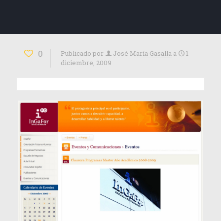
0
Publicado por
José María Gasalla
a
1
diciembre, 2009