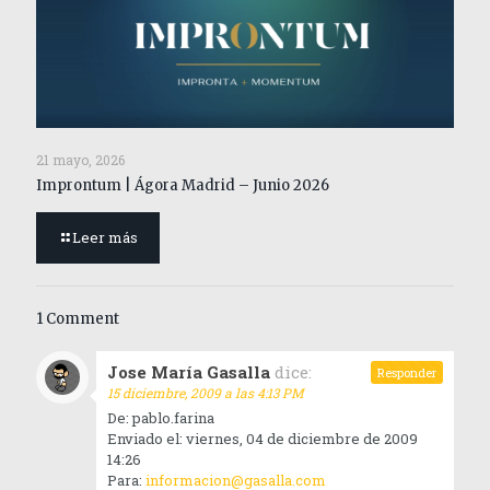
21 mayo, 2026
Improntum | Ágora Madrid – Junio 2026
Leer más
1 Comment
Jose María Gasalla
dice:
Responder
15 diciembre, 2009 a las 4:13 PM
De: pablo.farina
Enviado el: viernes, 04 de diciembre de 2009
14:26
Para:
informacion@gasalla.com