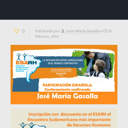
0
Publicado por
José María Gasalla
a
25
febrero, 2010