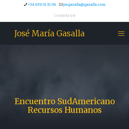
+34.659.01.51.06
jmgasalla@gasalla.com
Contacta ya!
José María Gasalla
Encuentro SudAmericano
Recursos Humanos