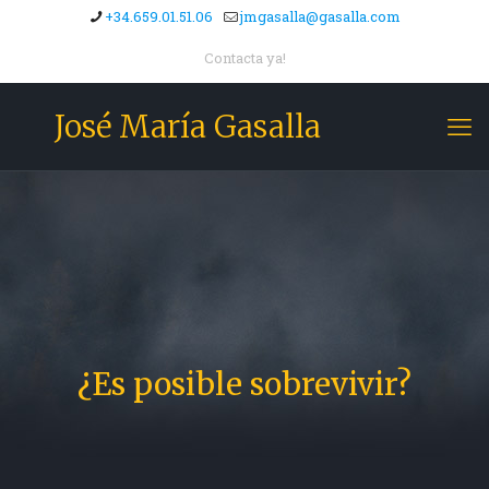
+34.659.01.51.06
jmgasalla@gasalla.com
Contacta ya!
José María Gasalla
¿Es posible sobrevivir?