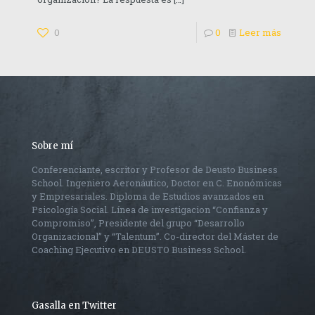
0
0
Leer más
Sobre mí
Conferenciante, escritor y Profesor de Deusto Business
School. Ingeniero Aeronáutico, Doctor en C. Enonómicas
y Empresariales. Diploma de Estudios avanzados en
Psicología Social. Línea de investigacion “Confianza y
Compromiso”, Presidente del grupo “Desarrollo
Organizacional” y “Talentum”. Co-director del Máster de
Coaching Ejecutivo en DEUSTO Business School.
Gasalla en Twitter