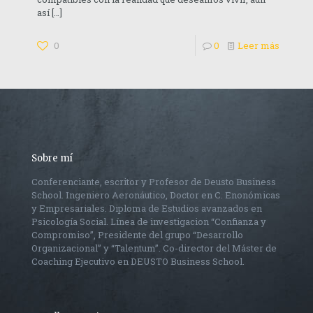
así
[…]
0
0
Leer más
Sobre mí
Conferenciante, escritor y Profesor de Deusto Business
School. Ingeniero Aeronáutico, Doctor en C. Enonómicas
y Empresariales. Diploma de Estudios avanzados en
Psicología Social. Línea de investigacion “Confianza y
Compromiso”, Presidente del grupo “Desarrollo
Organizacional” y “Talentum”. Co-director del Máster de
Coaching Ejecutivo en DEUSTO Business School.