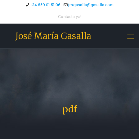
+34.659.01.51.06
jmgasalla@gasalla.com
Contacta ya!
José María Gasalla
pdf