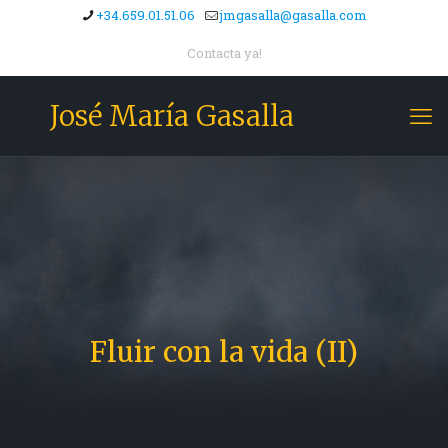
+34.659.01.51.06
jmgasalla@gasalla.com
Contacta ya!
José María Gasalla
Fluir con la vida (II)