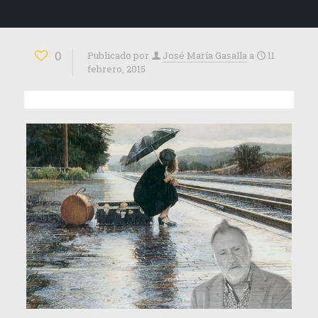
0
Publicado por
José María Gasalla
a
11
febrero, 2015