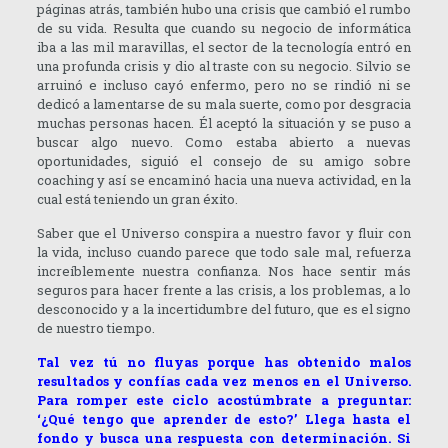
páginas atrás, también hubo una crisis que cambió el rumbo
de su vida. Resulta que cuando su negocio de informática
iba a las mil maravillas, el sector de la tecnología entró en
una profunda crisis y dio al traste con su negocio. Silvio se
arruinó e incluso cayó enfermo, pero no se rindió ni se
dedicó a lamentarse de su mala suerte, como por desgracia
muchas personas hacen. Él aceptó la situación y se puso a
buscar algo nuevo. Como estaba abierto a nuevas
oportunidades, siguió el consejo de su amigo sobre
coaching y así se encaminó hacia una nueva actividad, en la
cual está teniendo un gran éxito.
Saber que el Universo conspira a nuestro favor y fluir con
la vida, incluso cuando parece que todo sale mal, refuerza
increíblemente nuestra confianza. Nos hace sentir más
seguros para hacer frente a las crisis, a los problemas, a lo
desconocido y a la incertidumbre del futuro, que es el signo
de nuestro tiempo.
Tal vez tú no fluyas porque has obtenido malos
resultados y confías cada vez menos en el Universo.
Para romper este ciclo acostúmbrate a preguntar:
‘¿Qué tengo que aprender de esto?’ Llega hasta el
fondo y busca una respuesta con determinación. Si