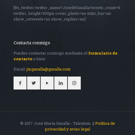
[fts_twitter twitter_name=JoseMGasalla tweets_count=6
twitter_height=300px cover_photo=no stats_bar=no
show_retweets=no show_replies=no]
Contacta conmigo
Puedes contactar conmigo mediante el
formulario de
contacto
o bien:
Email:
jmgasalla@gasalla.com
© 2017 José María Gasalla - Talentum. ||
Política de
privacidad y aviso legal