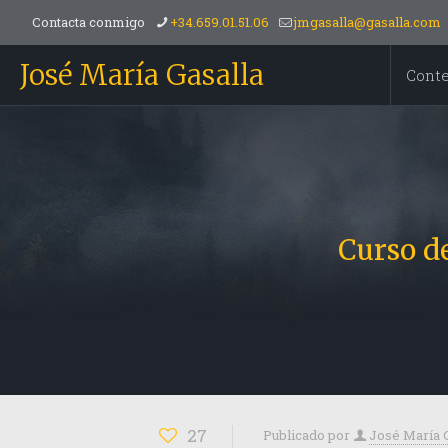
Contacta conmigo
+34.659.01.51.06
jmgasalla@gasalla.com
José María Gasalla
Cont
Curso d
27
Publicado por
José María 