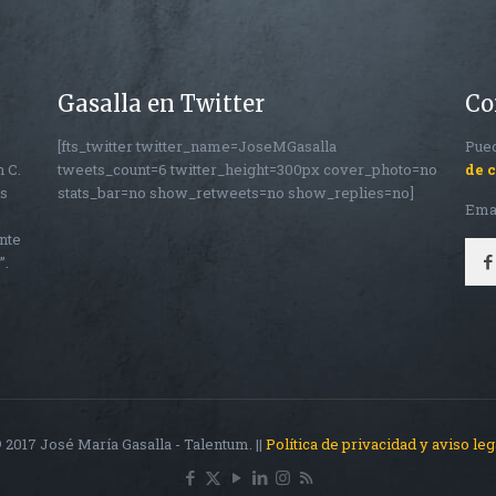
Gasalla en Twitter
Co
[fts_twitter twitter_name=JoseMGasalla
Pued
n C.
tweets_count=6 twitter_height=300px cover_photo=no
de 
os
stats_bar=no show_retweets=no show_replies=no]
Ema
nte
”.
 2017 José María Gasalla - Talentum. ||
Política de privacidad y aviso leg