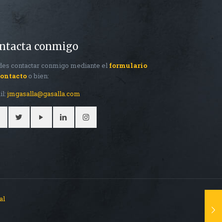
ntacta conmigo
es contactar conmigo mediante el
formulario
contacto
o bien:
il:
jmgasalla@gasalla.com
al