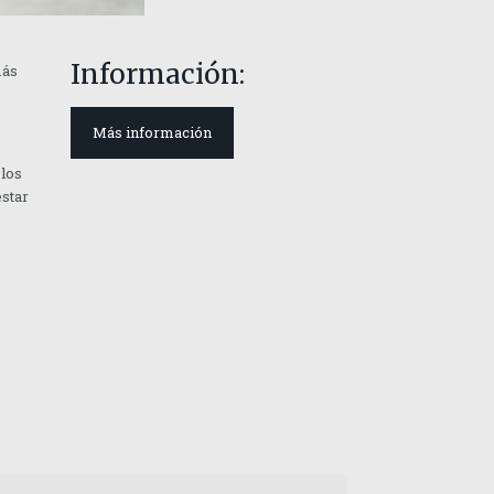
Información:
más
Más información
 los
estar