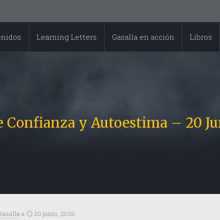
enidos
Learning Letters
Gasalla en acción
Libros
e Confianza y Autoestima – 20 Ju
Gasalla
a
20 junio, 2026