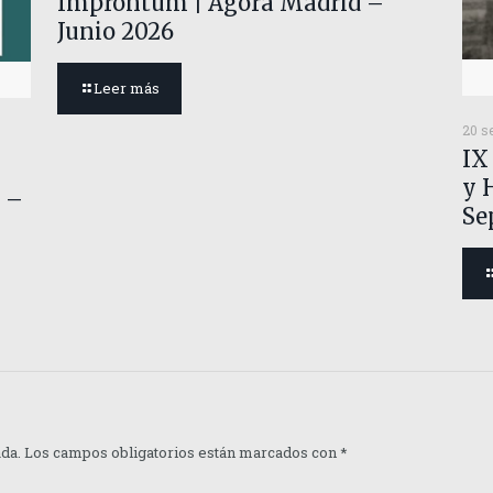
Improntum | Ágora Madrid –
Junio 2026
Leer más
20 s
IX
y 
 –
Se
ada.
Los campos obligatorios están marcados con
*