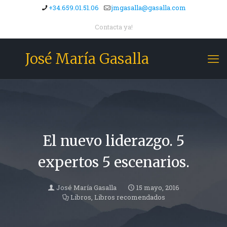
+34.659.01.51.06
jmgasalla@gasalla.com
Contacta ya!
José María Gasalla
El nuevo liderazgo. 5
expertos 5 escenarios.
José María Gasalla
15 mayo, 2016
Libros
,
Libros recomendados