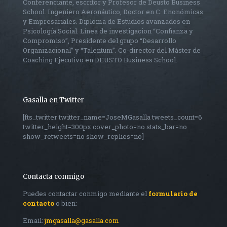
Conferenciante, escritor y Profesor de Deusto Business
School. Ingeniero Aeronáutico, Doctor en C. Enonómicas
y Empresariales. Diploma de Estudios avanzados en
Psicología Social. Línea de investigacion “Confianza y
Compromiso”, Presidente del grupo “Desarrollo
Organizacional” y “Talentum”. Co-director del Máster de
Coaching Ejecutivo en DEUSTO Business School.
Gasalla en Twitter
[fts_twitter twitter_name=JoseMGasalla tweets_count=6
twitter_height=300px cover_photo=no stats_bar=no
show_retweets=no show_replies=no]
Contacta conmigo
Puedes contactar conmigo mediante el
formulario de
contacto
o bien:
Email:
jmgasalla@gasalla.com