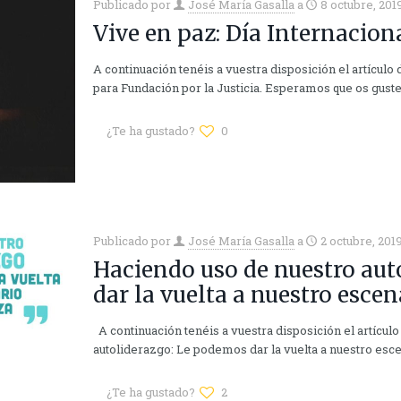
Publicado por
José María Gasalla
a
8 octubre, 201
Vive en paz: Día Internaciona
A continuación tenéis a vuestra disposición el artículo
para Fundación por la Justicia. Esperamos que os gust
¿Te ha gustado?
0
Publicado por
José María Gasalla
a
2 octubre, 201
Haciendo uso de nuestro aut
dar la vuelta a nuestro esce
A continuación tenéis a vuestra disposición el artícul
autoliderazgo: Le podemos dar la vuelta a nuestro esc
¿Te ha gustado?
2