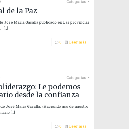
9
Categorías
l de la Paz
 de José María Gasalla publicado en Las provincias
e.
[…]
0
Leer más
9
Categorías
oliderazgo: Le podemos
nario desde la confianza
o de José María Gasalla: «Haciendo uso de nuestro
enario
[…]
0
Leer más