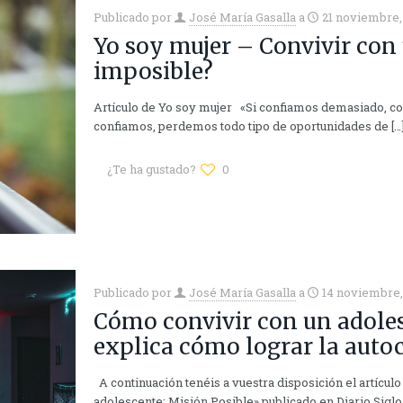
Publicado por
José María Gasalla
a
21 noviembre,
Yo soy mujer – Convivir con
imposible?
Artículo de Yo soy mujer «Si confiamos demasiado, co
confiamos, perdemos todo tipo de oportunidades de
[…
¿Te ha gustado?
0
Publicado por
José María Gasalla
a
14 noviembre,
Cómo convivir con un adoles
explica cómo lograr la auto
A continuación tenéis a vuestra disposición el artícul
adolescente: Misión Posible» publicado en Diario Sigl