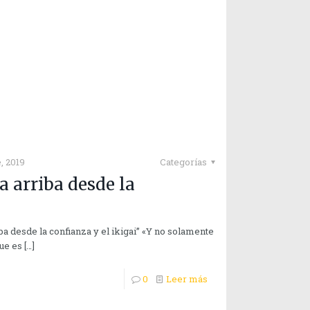
, 2019
Categorías
 arriba desde la
ba desde la confianza y el ikigai” «Y no solamente
ue es
[…]
0
Leer más