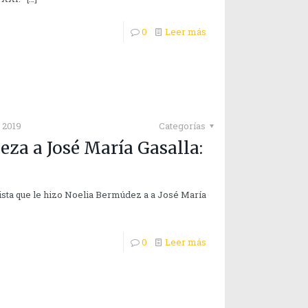
0
Leer más
 2019
Categorías
za a José María Gasalla:
ista que le hizo Noelia Bermúdez a a José María
0
Leer más