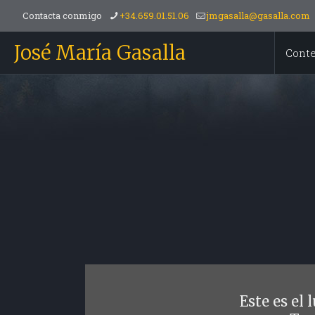
Contacta conmigo
+34.659.01.51.06
jmgasalla@gasalla.com
José María Gasalla
Cont
Este es el