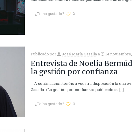
¿Te ha gustado?
2
Publicado por
José María Gasalla
a
14 noviembre,
Entrevista de Noelia Bermúde
la gestión por confianza
A continuación tenéis a vuestra disposición la entrev
Gasalla: «La gestión por confianza» publicado su
[…]
¿Te ha gustado?
0