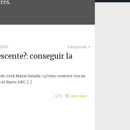
rés.
 2019
Categorías
scente?: conseguir la
o de José María Gasalla: «¿Cómo convivir con un
 el diario ABC.
[…]
0
Leer más