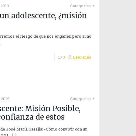
 2019
Categorías
 un adolescente, ¿misión
rremos el riesgo de que nos engañen pero si no
]
0
Leer más
 2019
Categorías
cente: Misión Posible,
confianza de estos
o de José María Gasalla: «Cómo convivir con un
o XXI.
[…]