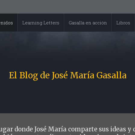
enidos
Learning Letters
Gasalla en acción
Libros
El Blog de José María Gasalla
 lugar donde José María comparte sus ideas y 