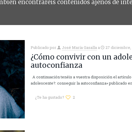
bién encontraréis contenidos ajenos de inte
Publicado por
José María Gasalla
a
27 diciembre,
¿Cómo convivir con un adole
autoconfianza
A continuación tenéis a vuestra disposición el artícul
adolescente?: conseguir la autoconfianza» publicado en
¿Te ha gustado?
2