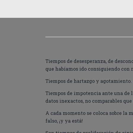
Tiempos de desesperanza, de desconci
que habíamos ido consiguiendo con 
Tiempos de hartazgo y agotamiento. F
Tiempos de impotencia ante una de l
datos inexactos, no comparables que 
A cada momento se coloca sobre la me
falso, ¡y ya está!
Son tiempos de proliferación de cini