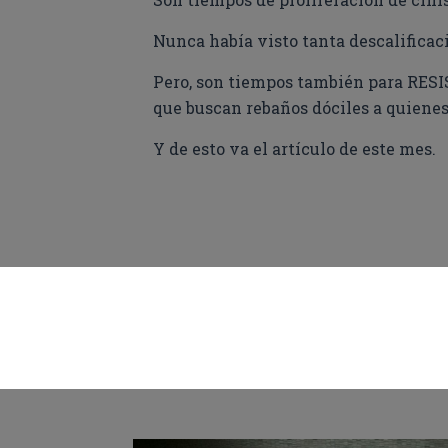
Nunca había visto tanta descalificaci
Pero, son tiempos también para RESI
que buscan rebaños dóciles a quienes
Y de esto va el artículo de este mes.