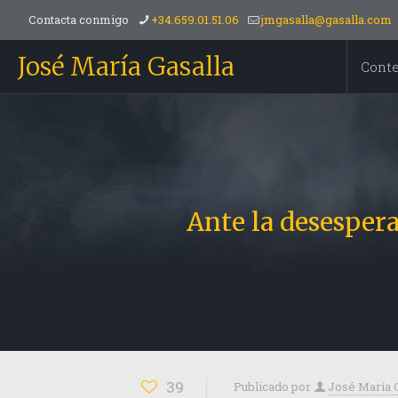
Contacta conmigo
+34.659.01.51.06
jmgasalla@gasalla.com
José María Gasalla
Cont
Ante la desespera
39
Publicado por
José María 