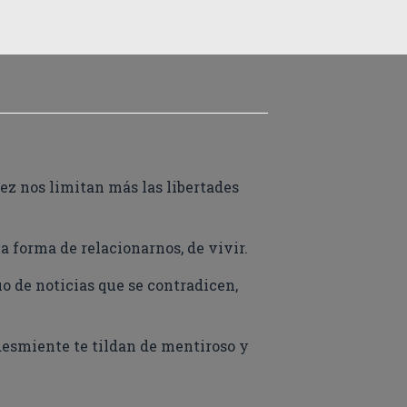
ez nos limitan más las libertades
 forma de relacionarnos, de vivir.
 de noticias que se contradicen,
desmiente te tildan de mentiroso y