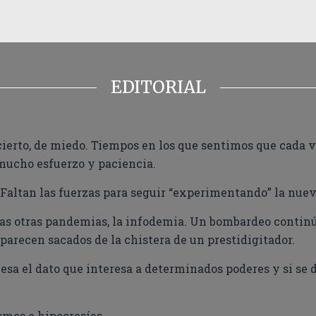
EDITORIAL
erto, de miedo. Tiempos en los que sentimos que cada v
mucho esfuerzo y paciencia.
altan las fuerzas para seguir “experimentando” la nueva
as otras pandemias, la infodemia. Un bombardeo continúo
parecen sacados de la chistera de un prestidigitador.
sa el dato que interesa a determinados poderes y si se 
smos e hipocresías.