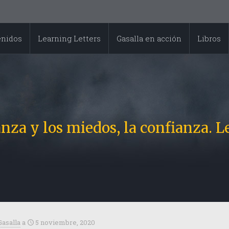
enidos
Learning Letters
Gasalla en acción
Libros
nza y los miedos, la confianza. L
Gasalla
a
5 noviembre, 2020