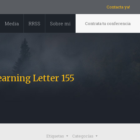
Contacta ya!
Media
RRSS
Sobre mí
Contrata tu conferencia
earning Letter 155
Etiquetas
Categorías