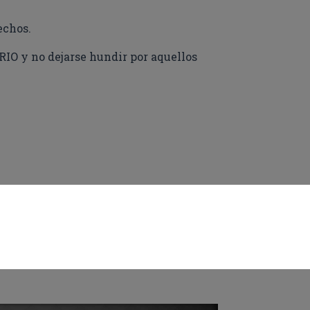
echos.
IO y no dejarse hundir por aquellos