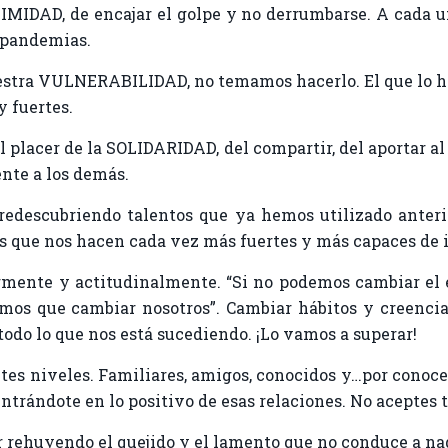
NIMIDAD, de encajar el golpe y no derrumbarse. A cada u
 pandemias.
stra VULNERABILIDAD, no temamos hacerlo. El que lo h
y fuertes.
l placer de la SOLIDARIDAD, del compartir, del aportar al
nte a los demás.
edescubriendo talentos que ya hemos utilizado anteri
s que nos hacen cada vez más fuertes y más capaces de i
rmente y actitudinalmente. “Si no podemos cambiar el 
os que cambiar nosotros”. Cambiar hábitos y creencias 
odo lo que nos está sucediendo. ¡Lo vamos a superar!
s niveles. Familiares, amigos, conocidos y…por conocer
trándote en lo positivo de esas relaciones. No aceptes to
 rehuyendo el quejido y el lamento que no conduce a na