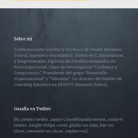
Sobre mí
Conferenciante, escritor y Profesor de Deusto Business
School. Ingeniero Aeronáutico, Doctor en C. Enonómicas
y Empresariales. Diploma de Estudios avanzados en
Psicología Social. Línea de investigacion “Confianza y
Compromiso”, Presidente del grupo “Desarrollo
Organizacional” y “Talentum”. Co-director del Máster de
Coaching Ejecutivo en DEUSTO Business School.
Gasalla en Twitter
[fts_twitter twitter_name=JoseMGasalla tweets_count=6
twitter_height=300px cover_photo=no stats_bar=no
show_retweets=no show_replies=no]