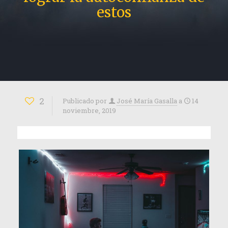
estos
2
Publicado por
José María Gasalla
a
14
noviembre, 2019