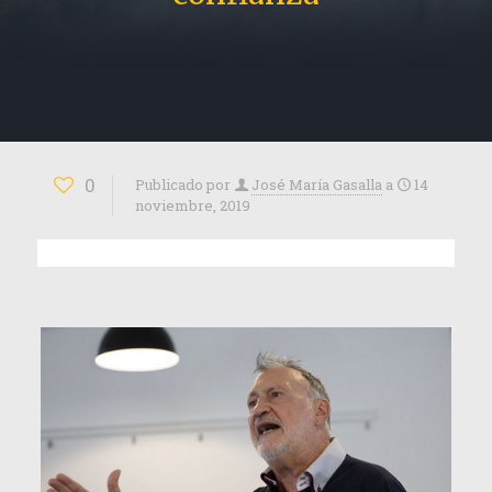
0
Publicado por
José María Gasalla
a
14
noviembre, 2019