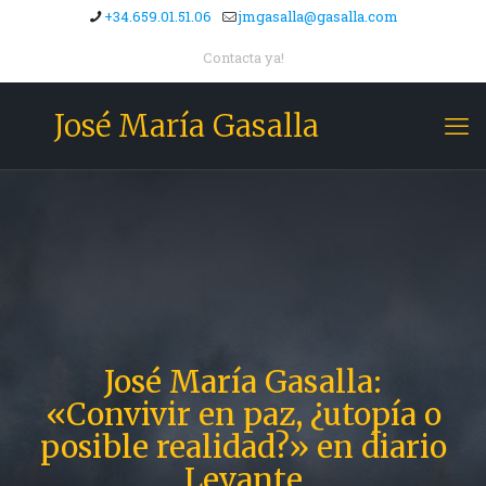
+34.659.01.51.06
jmgasalla@gasalla.com
Contacta ya!
José María Gasalla
José María Gasalla:
«Convivir en paz, ¿utopía o
posible realidad?» en diario
Levante