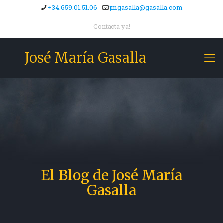
+34.659.01.51.06
jmgasalla@gasalla.com
Contacta ya!
José María Gasalla
El Blog de José María
Gasalla