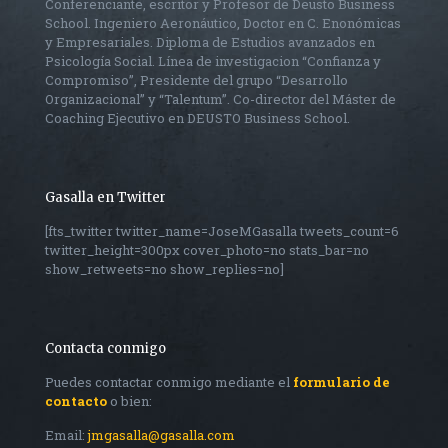
Conferenciante, escritor y Profesor de Deusto Business
School. Ingeniero Aeronáutico, Doctor en C. Enonómicas
y Empresariales. Diploma de Estudios avanzados en
Psicología Social. Línea de investigacion “Confianza y
Compromiso”, Presidente del grupo “Desarrollo
Organizacional” y “Talentum”. Co-director del Máster de
Coaching Ejecutivo en DEUSTO Business School.
Gasalla en Twitter
[fts_twitter twitter_name=JoseMGasalla tweets_count=6
twitter_height=300px cover_photo=no stats_bar=no
show_retweets=no show_replies=no]
Contacta conmigo
Puedes contactar conmigo mediante el
formulario de
contacto
o bien:
Email:
jmgasalla@gasalla.com