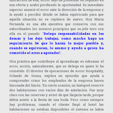
distracción de ella, Accor dejó de presentar un requisito en
una oferta y acabó perdiendo la oportunidad. Su inmediato
superior asumió el error ante la dirección de la empresa y
la ayudó a percibir dónde se había equivocado para que
aquella situación no se repitiera de nuevo. Hoy María
Fernanda es una alta ejecutiva que conserva con sus
subordinados los mismos principios que su jefe tuvo con
ella en el pasado.
‘Delego responsabilidades en los
demás y los dejo trabajar, como mucho hago un
seguimiento. Sé que lo harán lo mejor posible y,
cuando se equivocan, lo asumo y ayudo a quien ha
cometido el error a aprender’.
Otra práctica que contribuye al aprendizaje es subsanar el
error, acción, naturalmente, que se delega en quien lo ha
cometido. El director de operaciones de Accor Hospitality,
Orlando de Souza, explica un episodio que ayuda a
comprender cómo los empleados de la empresa hacen
limonada del limón. ‘En cierta ocasión, un huésped reservó
dos habitaciones con varios días de antelación. Fue muy
claro con las reservas y avisó de que llegaría tarde, porque
debía asistir a la fiesta de una boda. Pero como siempre
hay problemas, cuando el cliente llegó al hotel las
habitaciones no estaban disponibles: el sistema se había