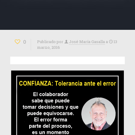
0
Publicado por
José María Gasalla
a
13
marzo, 2016