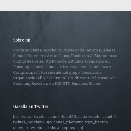
Sobre mí
Conferenciante, escritor y Profesor de Deusto Business
School. Ingeniero Aeronáutico, Doctor en C. Enonómicas
y Empresariales. Diploma de Estudios avanzados en
Psicología Social. Línea de investigacion “Confianza y
Compromiso”, Presidente del grupo “Desarrollo
Organizacional” y “Talentum”. Co-director del Máster de
Coaching Ejecutivo en DEUSTO Business School.
Gasalla en Twitter
[fts_twitter twitter_name=JoseMGasalla tweets_count=6
twitter_height=300px cover_photo=no stats_bar=no
show_retweets=no show_replies=no]