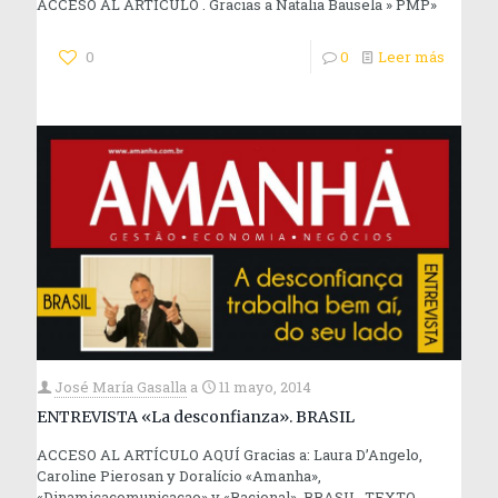
ACCESO AL ARTÍCULO . Gracias a Natalia Bausela » PMP»
0
0
Leer más
José María Gasalla
a
11 mayo, 2014
ENTREVISTA «La desconfianza». BRASIL
ACCESO AL ARTÍCULO AQUÍ Gracias a: Laura D’Angelo,
Caroline Pierosan y Doralício «Amanha»,
«Dinamicacomunicacao» y «Racional». BRASIL. TEXTO