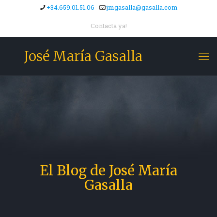
+34.659.01.51.06
jmgasalla@gasalla.com
Contacta ya!
José María Gasalla
El Blog de José María
Gasalla