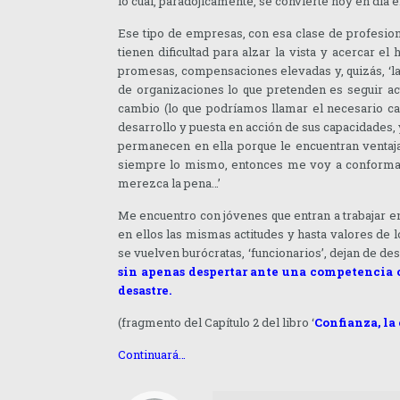
lo cual, paradójicamente, se convierte hoy en día e
Ese tipo de empresas, con esa clase de profesion
tienen dificultad para alzar la vista y acercar e
promesas, compensaciones elevadas y, quizás, ‘l
de organizaciones lo que pretenden es seguir ac
cambio (lo que podríamos llamar el necesario cam
desarrollo y puesta en acción de sus capacidades,
permanecen en ella porque le encuentran ventaja
siempre lo mismo, entonces me voy a conformar c
merezca la pena…’
Me encuentro con jóvenes que entran a trabajar en
en ellos las mismas actitudes y hasta valores de 
se vuelven burócratas, ‘funcionarios’, dejan de d
sin apenas despertar ante una competencia c
desastre.
(fragmento del Capítulo 2 del libro ‘
Confianza, la
Continuará…