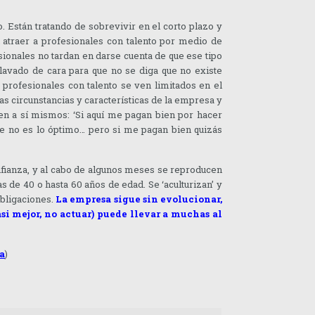
 Están tratando de sobrevivir en el corto plazo y
an atraer a profesionales con talento por medio de
onales no tardan en darse cuenta de que ese tipo
lavado de cara para que no se diga que no existe
 profesionales con talento se ven limitados en el
s circunstancias y características de la empresa y
en a sí mismos: ‘Si aquí me pagan bien por hacer
ue no es lo óptimo… pero si me pagan bien quizás
onfianza, y al cabo de algunos meses se reproducen
 de 40 o hasta 60 años de edad. Se ‘aculturizan’ y
obligaciones.
La empresa sigue sin evolucionar,
i mejor, no actuar) puede llevar a muchas al
a
)