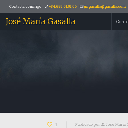
Contacta conmigo
+34.659.01.51.06
jmgasalla@gasalla.com
José María Gasalla
Cont
1
Publicado por
José María 