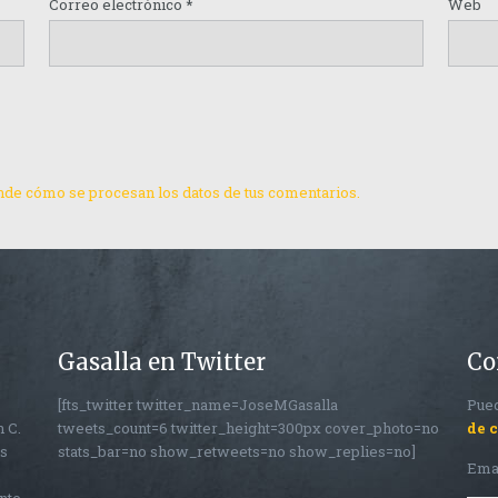
Correo electrónico
*
Web
de cómo se procesan los datos de tus comentarios.
Gasalla en Twitter
Co
[fts_twitter twitter_name=JoseMGasalla
Pued
n C.
tweets_count=6 twitter_height=300px cover_photo=no
de 
os
stats_bar=no show_retweets=no show_replies=no]
Ema