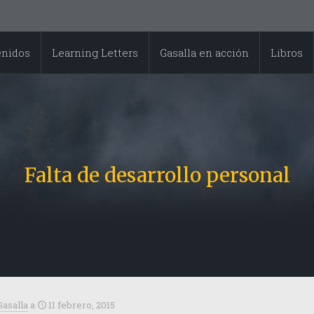
enidos
Learning Letters
Gasalla en acción
Libros
Falta de desarrollo personal
Gasalla
a
11 febrero, 2015