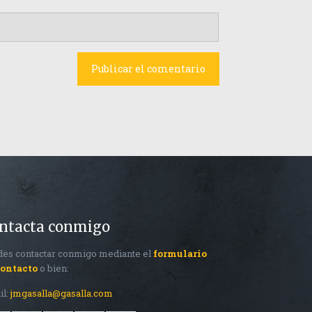
ntacta conmigo
es contactar conmigo mediante el
formulario
contacto
o bien:
il:
jmgasalla@gasalla.com