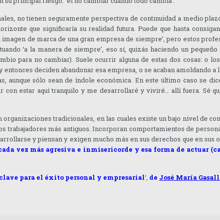
n su principal riesgo: ‘el no cambiar cuando todo cambia’.
ales, no tienen seguramente perspectiva de continuidad a medio plazo.
l horizonte que significaría su realidad futura. Puede que hasta consig
a imagen de marca de una gran empresa de siempre’, pero estos profesi
tuando ‘a la manera de siempre’, eso sí, quizás haciendo un pequeño 
bio para no cambiar). Suele ocurrir alguna de estas dos cosas: o los
 y entonces deciden abandonar esa empresa, o se acaban amoldando a la
s, aunque sólo sean de índole económica. En este último caso se dic
on estar aquí tranquilo y me desarrollaré y viviré… allí fuera. Sé q
 organizaciones tradicionales, en las cuales existe un bajo nivel de c
los trabajadores más antiguos. Incorporan comportamientos de personas
esarrollarse y piensan y exigen mucho más en sus derechos que en sus 
ada vez más agresiva e inmisericorde y esa forma de actuar (cas
 clave para el éxito personal y empresarial
‘,
de
José María Gasall