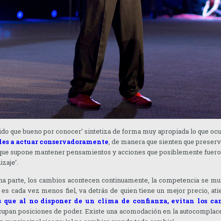
ido que bueno por conocer’ sintetiza de forma muy apropiada lo que oc
les a actuar conservadoramente
, de manera que sienten que preserv
que supone mantener pensamientos y acciones que posiblemente fueron 
izaje’.
a parte, los cambios acontecen continuamente, la competencia se multi
, es cada vez menos fiel, va detrás de quien tiene un mejor precio, a
 que al no disponer de un clima de confianza, evitan los ca
cupan posiciones de poder. Existe una acomodación en la autocomplacenc