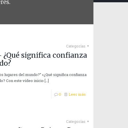
rés.
9
Categorías
¿Qué significa confianza
ndo?
tos lugares del mundo?” «¿Qué significa confianza
o? Con este vídeo inicio
[…]
0
Leer más
9
Categorías