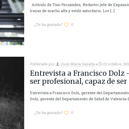
Artículo de Tino Fernández, Redactor jefe de Expansi
trazas de macho alfa y estilo autoritario. Los
[…]
¿Te ha gustado?
0
Publicado por
José María Gasalla
a
19 octubre, 20
Entrevista a Francisco Dolz 
ser profesional, capaz de se
Entrevista a Francisco Dolz, gerente del Departament
Dolz, gerente del Departamento de Salud de Valencia-
¿Te ha gustado?
0