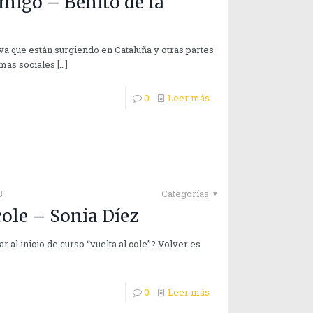
amigo – Benito de la
a que están surgiendo en Cataluña y otras partes
mas sociales
[…]
0
Leer más
8
Categorías
 cole – Sonia Díez
al inicio de curso “vuelta al cole”? Volver es
0
Leer más