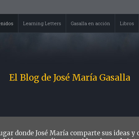
enidos
Learning Letters
Gasalla en acción
Libros
El Blog de José María Gasalla
 lugar donde José María comparte sus ideas y 