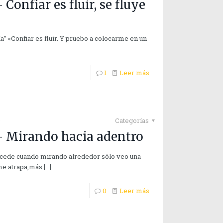
onfiar es fluir, se fluye
fía” «Confiar es fluir. Y pruebo a colocarme en un
1
Leer más
9
Categorías
 Mirando hacia adentro
sucede cuando mirando alrededor sólo veo una
me atrapa,más
[…]
0
Leer más