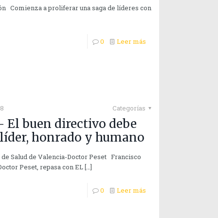
ón Comienza a proliferar una saga de líderes con
0
Leer más
18
Categorías
– El buen directivo debe
r líder, honrado y humano
o de Salud de Valencia-Doctor Peset Francisco
Doctor Peset, repasa con EL
[…]
0
Leer más