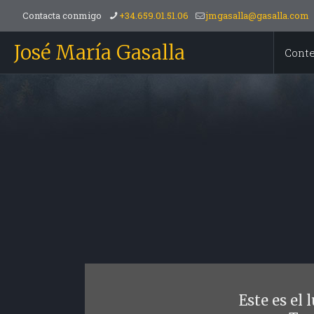
Contacta conmigo
+34.659.01.51.06
jmgasalla@gasalla.com
José María Gasalla
Cont
Este es el