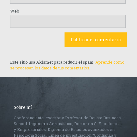
Web
Este sitio usa Akismet para reducir el spam.
Aprende cómo
se procesan los datos de tus comentarios.
Sobre mí
Conferenciante, escritor y Profesor de Deusto Business
School. Ingeniero Aeronáutico, Doctor en C. Enonómicas
y Empresariales. Diploma de Estudios avanzados en
Psicología Social. Línea de investigacion “Confianza y