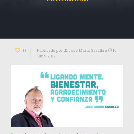
0
Publicado por
José María Gasalla
a
16
junio, 2017