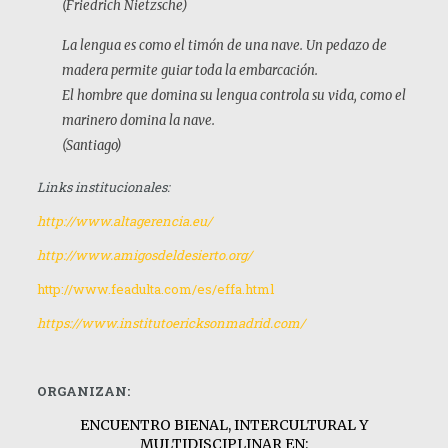
(Friedrich Nietzsche)
L
a lengua es como el timón de una nave. Un pedazo de
madera permite guiar toda la embarcación.
E
l hombre que domina su lengua controla su vida, como el
marinero domina la nave.
(Santiago)
L
inks institucionales:
http
://www.altagerencia.eu/
http
://www.amigosdeldesierto.org/
http://www.feadulta.com/es/effa.html
http
s://www.institutoericksonmadrid.com/
O
R
GANIZAN:
ENCUENTRO BIENAL, INTERCULTURAL Y
MULTIDISCIPLINAR EN: