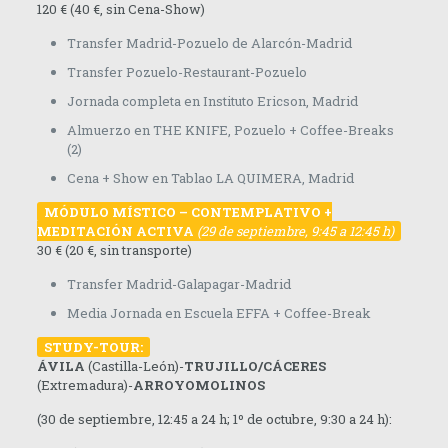
120 € (40 €, sin Cena-Show)
Transfer Madrid-Pozuelo de Alarcón-Madrid
Transfer Pozuelo-Restaurant-Pozuelo
Jornada completa en Instituto Ericson, Madrid
Almuerzo en THE KNIFE, Pozuelo + Coffee-Breaks
(2)
Cena + Show en Tablao LA QUIMERA, Madrid
M
ÓDULO MÍSTICO – CONTEMPLATIVO +
MEDITACIÓN ACTIVA
(29 de septiembre, 9:45 a 12:45 h)
30 € (20 €, sin transporte)
Transfer Madrid-Galapagar-Madrid
Media Jornada en Escuela EFFA + Coffee-Break
S
TUDY-TOUR:
Á
VILA
(Castilla-León)-
TRUJILLO/CÁCERES
(Extremadura)-
ARROYOMOLINOS
(30 de septiembre, 12:45 a 24 h; 1º de octubre, 9:30 a 24 h):