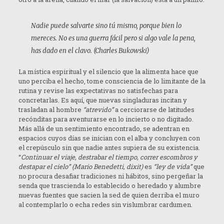
Nadie puede salvarte sino tú mismo, porque bien lo
mereces.
N
o es una guerra fácil pero si algo vale la pena,
has dado en el clavo.
(Charles Bukowski)
La mística espiritual y el silencio que la alimenta hace que
uno perciba el hecho, tome consciencia de lo limitante de la
rutina y revise las expectativas no satisfechas para
concretarlas. Es aquí, que nuevas singladuras incitan y
trasladan al hombre
“atrevido”
a cerciorarse de latitudes
recónditas para aventurarse en lo incierto o no digitado.
Más allá de un sentimiento encontrado, se adentran en
espacios cuyos días se inician con el alba y concluyen con
el crepúsculo sin que nadie antes supiera de su existencia.
“
C
on
tinuar el viaje, destrabar el tiempo, correr escombros y
destapar el cielo” (Mario Benedetti, dixit)
es
“ley de vida”
que
no procura desafiar tradiciones ni hábitos, sino pergeñar la
senda que trascienda lo establecido o heredado y alumbre
nuevas fuentes que sacien la sed de quien derriba el muro
al contemplarlo o echa redes sin vislumbrar cardumen.