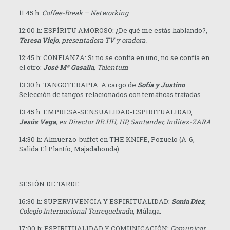
11:45 h:
Coffee-Break – Networking
12:00 h: ESPÍRITU AMOROSO: ¿De qué me estás hablando?,
Teresa Viejo
,
p
r
esentadora TV y oradora.
12:45 h: CONFIANZA: Si no se confía en uno, no se confía en
el otro:
José Mª Gasalla
, Talentum
13:30 h: TANGOTERAPIA: A cargo de
Sofía y Justino
:
Selección de tangos relacionados con temáticas tratadas.
13:45 h: EMPRESA-SENSUALIDAD-ESPIRITUALIDAD,
Jesús Vega
,
e
x Director RR.HH, HP, Santander, Inditex-ZARA
14:30 h: Almuerzo-buffet en THE KNIFE, Pozuelo (A-6,
Salida El Plantío, Majadahonda)
SESIÓN DE TARDE:
16:30 h: SUPERVIVENCIA Y ESPIRITUALIDAD:
Sonia Diez
,
Colegio Internacional Torrequebrada
, Málaga.
17:00 h: ESPIRITUALIDAD Y COMUNICACIÓN:
Comunicar