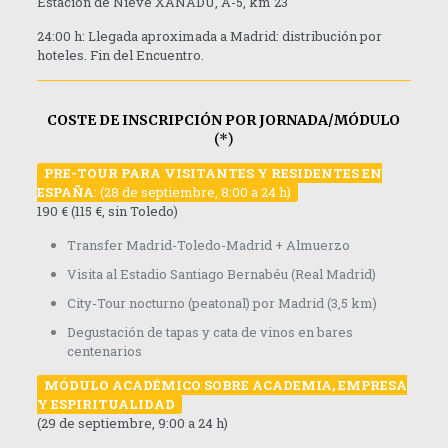
Estación de Nieve XANADÚ, A-5, km 23
24:00 h: Llegada aproximada a Madrid: distribución por
hoteles. Fin del Encuentro.
COSTE DE INSCRIPCIÓN POR JORNADA/MÓDULO
(*)
PRE-TOUR PARA VISITANTES Y RESIDENTES EN
ESPAÑA
: (28 de septiembre, 8:00 a 24 h)
190 € (115 €, sin Toledo)
Transfer Madrid-Toledo-Madrid + Almuerzo
Visita al Estadio Santiago Bernabéu (Real Madrid)
City-Tour nocturno (peatonal) por Madrid (3,5 km)
Degustación de tapas y cata de vinos en bares
centenarios
M
ÓDULO ACADÉMICO SOBRE ACADEMIA, EMPRESA
Y ESPIRITUALIDAD
(29 de septiembre, 9:00 a 24 h)