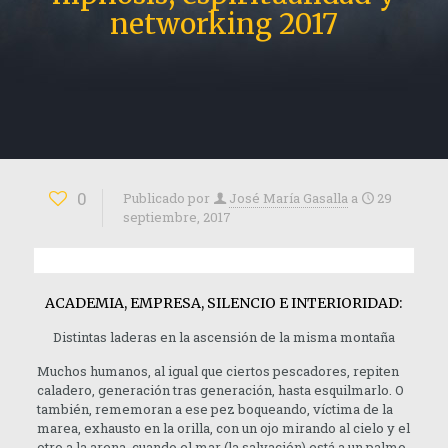
networking 2017
0
Publicado por
José María Gasalla
a
29
septiembre, 2017
ACADEMIA, EMPRESA, SILENCIO E INTERIORIDAD:
Distintas laderas en la ascensión de la misma montaña
Muchos humanos, al igual que ciertos pescadores, repiten
caladero, generación tras generación, hasta esquilmarlo. O
también, rememoran a ese pez boqueando, víctima de la
marea, exhausto en la orilla, con un ojo mirando al cielo y el
otro a la arena, cuando el mar (la salvación) está a un palmo.