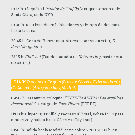
19:15 h: Llegada al
Parador de Trujillo
(Antiguo Convento de
Santa Clara, siglo XVI)
19:30 h: Distribución en habitaciones y tiempo de descanso
hasta la cena
20:45 h: Cena de Bienvenida, ofrecida por su director,
D.
José Menguiano
23:15 h:
Chill-out
(Bar del parador) +
Networking
(hasta hora
de cierre)
DÍA 3º
P
a
r
ado
r de Trujillo (Pcia. de Cáceres, Extremadura) y
CC. Xanadú (Arroyomolinos, Madrid)
09:45 h: Desayuno-coloquio:
“EXTREMADURA: Esa orgullosa
desconocida”,
a cargo de
P
a
co Rivero
(FEPET)
11:00 h: City-tour, Trujillo y regreso al hotel, sobre 14:30 para
almuerzo y salida hacia Cáceres (City-tour)
18:45 h: Salida hacia Madrid, cena sobre 21:00-23:00 h, en