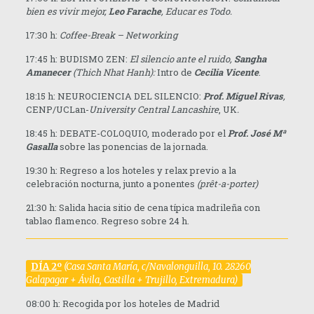
bien es vivir mejor,
L
eo Farache
, Educar es Todo.
17:30 h:
Coffee-Break – Networking
17:45 h: BUDISMO ZEN:
El silencio ante el ruido,
Sangha
Amanecer
(
Th
ic
h Nhat Hanh):
Intro de
Cecilia Vicente
.
18:15 h: NEUROCIENCIA DEL SILENCIO:
Prof. Miguel Rivas
,
CENP/UCLan-
University
Central Lancashire
, UK
.
18:45 h: DEBATE-COLOQUIO, moderado por el
Prof. José Mª
Gasalla
sobre las ponencias de la jornada.
19:30 h: Regreso a los hoteles y relax previo a la
celebración nocturna, junto a ponentes
(prêt-a-porter)
21:30 h: Salida hacia sitio de cena típica madrileña con
tablao flamenco. Regreso sobre 24 h.
D
ÍA 2º
(Casa Santa María, c/Navalonguilla, 10. 28260
Galapagar + Ávila, Castilla + Trujillo, Extremadura)
08:00 h: Recogida por los hoteles de Madrid