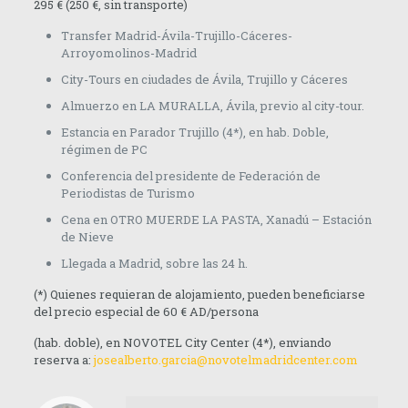
295 € (250 €, sin transporte)
Transfer Madrid-Ávila-Trujillo-Cáceres-
Arroyomolinos-Madrid
City-Tours en ciudades de Ávila, Trujillo y Cáceres
Almuerzo en LA MURALLA, Ávila, previo al city-tour.
Estancia en Parador Trujillo (4*), en hab. Doble,
régimen de PC
Conferencia del presidente de Federación de
Periodistas de Turismo
Cena en OTRO MUERDE LA PASTA, Xanadú – Estación
de Nieve
Llegada a Madrid, sobre las 24 h.
(*) Quienes requieran de alojamiento, pueden beneficiarse
del precio especial de 60 € AD/persona
(hab. doble), en NOVOTEL City Center (4*), enviando
reserva a:
josealberto.garcia@novotelmadridcenter.com