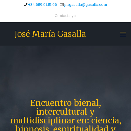
+34.659.01.51.06
jmgasalla@gasalla.com
Contacta ya!
José María Gasalla
Encuentro bienal,
intercultural y
multidisciplinar en: ciencia,
hipnosis, espiritualidad y