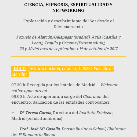
CIENCIA, HIPNOSIS, ESPIRITUALIDAD Y
NETWORKING
Exploración y descubrimiento del Ser desde el
Silenciamiento
Pozuelo de Alarcón/Galapagar (Madrid), Ávila (Castilla y
León), Trujillo y Cáceres (Extremadura),
29 y 30 del mes de septiembre + 1º de octubre de 2017
D
ÍA 1º
(Instituto Erickson, c/Línea, 2. 28224 Pozuelo de
Alarcón)
07:30 h: Recogida por los hoteles de Madrid –
Welcome
coffee upon arrival
09:00 h: Acto de apertura, a cargo del
Chairman
del
encuentro. Salutación de las entidades convocantes:
–
D
ª Teresa García
, Directora del
Instituto Erickson
,
Madrid (entidad anfitriona)
–
Prof. José Mª Gasalla
,
Deusto Business School
,
Chairman
del
I
º Encuentro Bienal