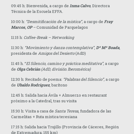
09:45 h: Bienvenida, a cargo de
Inma Calvo
,
Directora
Técnica de la Escuela EFFA.
10:00 h:
“Desmitificación de la mística”,
a cargo de
Fray
Marcos, OP
–
Comunidad de Parquelagos
11:15 h:
Coffee-Break – Networking
11:30 h:
“Movimiento y danza contemplativa”
,
Dª Mª Boada
,
presidenta de
Amigos del Desierto
(AdD)
11:45 h. “
E
l Silencio, camino y práctica meditativa”,
a cargo
de
Ol
ga Cebrián
(AdD, división Iberomérica)
12:30 h: Recitado de poema:
“Palabras del Silencio”,
a cargo
de
Uba
l
d
o Rodríguez
, barítono
12:45 h: Salida hacia Ávila + Almuerzo en restaurant
próximo a la Catedral, tras su visita
15:30 h: Visita a casa de
Santa Teresa
, fundadora de las
Carmelitas + Ruta mística teresiana
17:15 h: Salida hacia Trujillo (Provincia de Cáceres, Región
de Extremadura; 155 km)