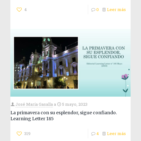
4
0
Leer más
José María Gasalla
a
5 mayo, 2023
La primavera con su esplendor, sigue confiando.
Learning Letter 185
319
4
Leer más