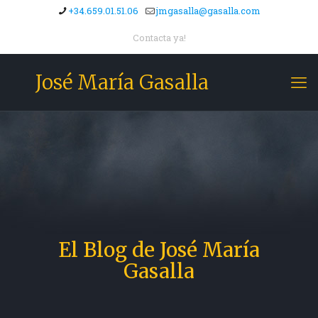
+34.659.01.51.06
jmgasalla@gasalla.com
Contacta ya!
José María Gasalla
El Blog de José María
Gasalla