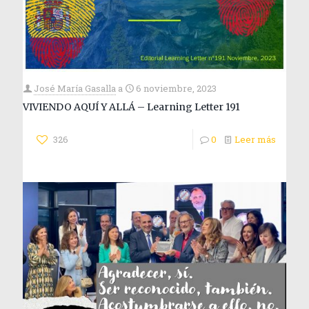
José María Gasalla
a
6 noviembre, 2023
VIVIENDO AQUÍ Y ALLÁ – Learning Letter 191
326
0
Leer más