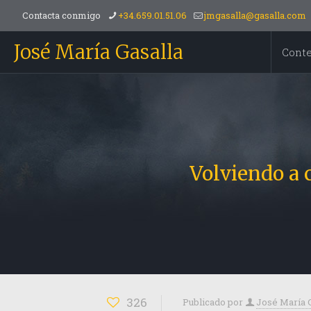
Contacta conmigo
+34.659.01.51.06
jmgasalla@gasalla.com
José María Gasalla
Cont
Volviendo a 
326
Publicado por
José María 