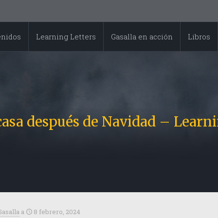
enidos
Learning Letters
Gasalla en acción
Libros
casa después de Navidad – Learni
Gasalla
a
8 febrero, 2024